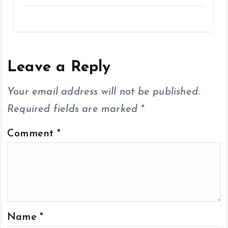
a
wi
m
h
o
h
ce
tt
ai
at
p
a
b
er
l
s
y
re
o
A
Li
o
p
n
Leave a Reply
k
p
k
Your email address will not be published.
Required fields are marked
*
Comment
*
Name
*