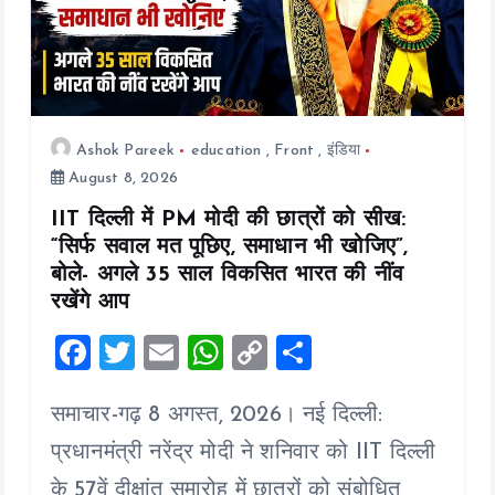
i
o
n
Ashok Pareek
education
,
Front
,
इंडिया
August 8, 2026
IIT दिल्ली में PM मोदी की छात्रों को सीख:
“सिर्फ सवाल मत पूछिए, समाधान भी खोजिए”,
बोले- अगले 35 साल विकसित भारत की नींव
रखेंगे आप
F
T
E
W
C
S
a
wi
m
h
o
h
समाचार-गढ़ 8 अगस्त, 2026। नई दिल्ली:
ce
tt
ai
at
p
a
b
er
l
s
y
re
प्रधानमंत्री नरेंद्र मोदी ने शनिवार को IIT दिल्ली
o
A
Li
के 57वें दीक्षांत समारोह में छात्रों को संबोधित