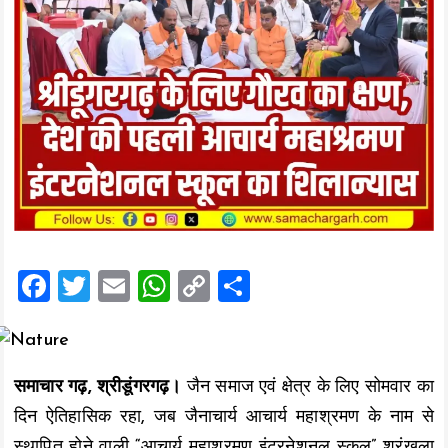
F
T
E
W
C
S
a
wi
m
h
o
h
ce
tt
ai
at
p
a
b
er
l
s
y
re
समाचार गढ़, श्रीडूंगरगढ़।
जैन समाज एवं क्षेत्र के लिए सोमवार का
o
A
Li
दिन ऐतिहासिक रहा, जब जैनाचार्य आचार्य महाश्रमण के नाम से
o
p
n
स्थापित होने वाली “आचार्य महाश्रमण इंटरनेशनल स्कूल” श्रृंखला