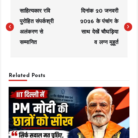
P
साहित्यकार रवि
दिनांक 20 जनवरी
o
पुरोहित संपर्कश्री
2026 के पंचांग के
s
अलंकरण से
साथ देखें चौघड़िया
t
सम्मानित
व लग्न मुहूर्त
n
a
v
Related Posts
i
g
a
t