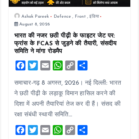
Ashok Pareek
Defence
,
Front
,
इंडिया
August 8, 2026
भारत की नजर छठी पीढ़ी के फाइटर जेट पर:
फ्रांस के FCAS से जुड़ने की तैयारी, संसदीय
समिति ने मांगा रोडमैप
F
T
E
W
C
S
a
wi
m
h
o
h
समाचार-गढ़ 8 अगस्त, 2026। नई दिल्ली: भारत
ce
tt
ai
at
p
a
b
er
l
s
y
re
ने छठी पीढ़ी के लड़ाकू विमान हासिल करने की
o
A
Li
दिशा में अपनी तैयारियां तेज कर दी हैं। संसद की
o
p
n
रक्षा संबंधी स्थायी समिति…
k
p
k
F
T
E
W
C
S