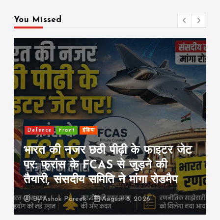
You Missed
Front
international
राजनीति
सऊदी-तुर्की-पाकिस्तान का बड़ा रक्षा
समझौता: एक पर हमला हुआ तो तीनों पर
हमला माना जाएगा
By
Ashok Pareek
August 8, 2026