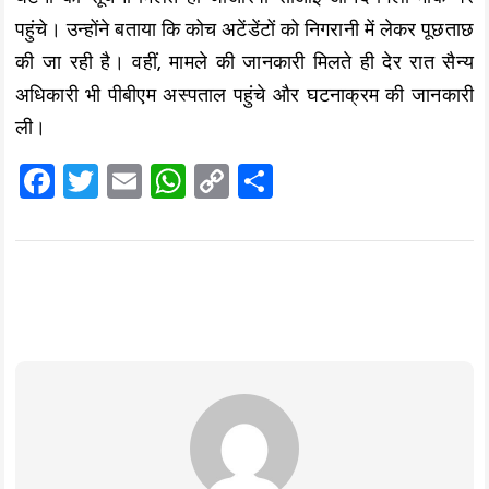
पहुंचे। उन्होंने बताया कि कोच अटेंडेंटों को निगरानी में लेकर पूछताछ
की जा रही है। वहीं, मामले की जानकारी मिलते ही देर रात सैन्य
अधिकारी भी पीबीएम अस्पताल पहुंचे और घटनाक्रम की जानकारी
ली।
F
T
E
W
C
S
a
wi
m
h
o
h
ce
tt
ai
at
p
a
b
er
l
s
y
re
o
A
Li
o
p
n
k
p
k