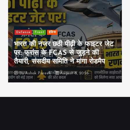
Front
international
राजनीति
जेट
सऊदी-तुर्की-पाकिस्तान का बड़ा रक्षा
समझौता: एक पर हमला हुआ तो तीनों पर
हमला माना जाएगा
By
Ashok Pareek
August 8, 2026