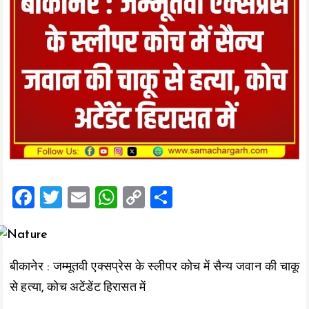
F
T
E
W
C
S
a
wi
m
h
o
h
ce
tt
ai
at
p
a
b
er
l
s
y
re
बीकानेर : जम्मूतवी एक्सप्रेस के स्लीपर कोच में सैन्य जवान की चाकू
o
A
Li
से हत्या, कोच अटेंडेंट हिरासत में
o
p
n