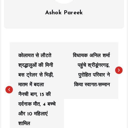
Ashok Pareek
P
कोलायत से लौटते
विधायक अनिल शर्मा
o
श्रद्धालुओं की मिनी
पहुंचे श्रीडूंगरगढ़,
s
बस ट्रेलर से भिड़ी,
पुरोहित परिवार ने
t
मातम में बदला
किया स्वागत-सम्मान
n
नैनची बाग, 15 की
a
दर्दनाक मौत, 4 बच्चे
और 10 महिलाएं
v
शामिल
i