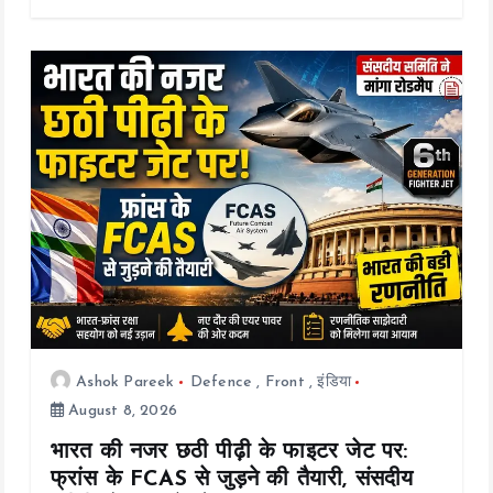
b
er
l
s
y
re
o
A
Li
o
p
n
k
p
k
Ashok Pareek
Defence
,
Front
,
इंडिया
August 8, 2026
भारत की नजर छठी पीढ़ी के फाइटर जेट पर:
फ्रांस के FCAS से जुड़ने की तैयारी, संसदीय