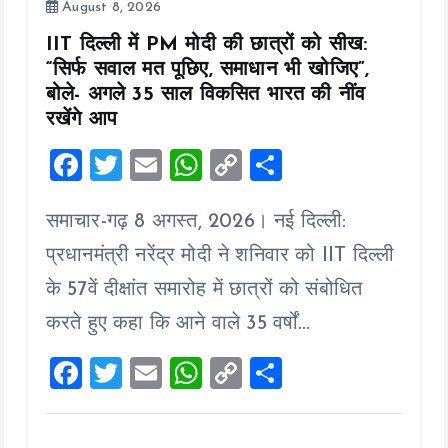
August 8, 2026
IIT दिल्ली में PM मोदी की छात्रों को सीख:
“सिर्फ सवाल मत पूछिए, समाधान भी खोजिए”,
बोले- अगले 35 साल विकसित भारत की नींव
रखेंगे आप
F
T
E
W
C
S
a
wi
m
h
o
h
समाचार-गढ़ 8 अगस्त, 2026। नई दिल्ली:
ce
tt
ai
at
p
a
b
er
l
s
y
re
प्रधानमंत्री नरेंद्र मोदी ने शनिवार को IIT दिल्ली
o
A
Li
के 57वें दीक्षांत समारोह में छात्रों को संबोधित
o
p
n
करते हुए कहा कि आने वाले 35 वर्षों…
k
p
k
F
T
E
W
C
S
a
wi
m
h
o
h
ce
tt
ai
at
p
a