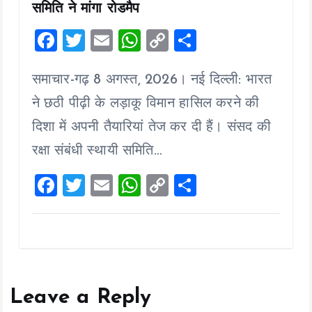
समिति ने मांगा रोडमैप
F
T
E
W
C
S
a
wi
m
h
o
h
समाचार-गढ़ 8 अगस्त, 2026। नई दिल्ली: भारत
ce
tt
ai
at
p
a
b
er
l
s
y
re
ने छठी पीढ़ी के लड़ाकू विमान हासिल करने की
o
A
Li
दिशा में अपनी तैयारियां तेज कर दी हैं। संसद की
o
p
n
रक्षा संबंधी स्थायी समिति…
k
p
k
F
T
E
W
C
S
a
wi
m
h
o
h
ce
tt
ai
at
p
a
b
er
l
s
y
re
o
A
Li
o
p
n
Leave a Reply