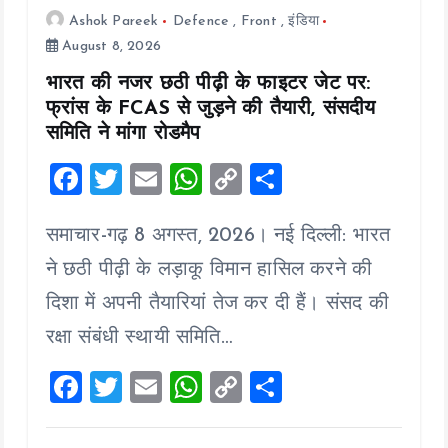
Ashok Pareek
Defence
,
Front
,
इंडिया
August 8, 2026
भारत की नजर छठी पीढ़ी के फाइटर जेट पर:
फ्रांस के FCAS से जुड़ने की तैयारी, संसदीय
समिति ने मांगा रोडमैप
F
T
E
W
C
S
a
wi
m
h
o
h
समाचार-गढ़ 8 अगस्त, 2026। नई दिल्ली: भारत
ce
tt
ai
at
p
a
b
er
l
s
y
re
ने छठी पीढ़ी के लड़ाकू विमान हासिल करने की
o
A
Li
दिशा में अपनी तैयारियां तेज कर दी हैं। संसद की
o
p
n
रक्षा संबंधी स्थायी समिति…
k
p
k
F
T
E
W
C
S
a
wi
m
h
o
h