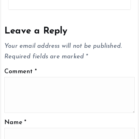
ce
tt
ai
at
p
a
b
er
l
s
y
re
o
A
Li
o
p
n
Leave a Reply
k
p
k
Your email address will not be published.
Required fields are marked
*
Comment
*
Name
*