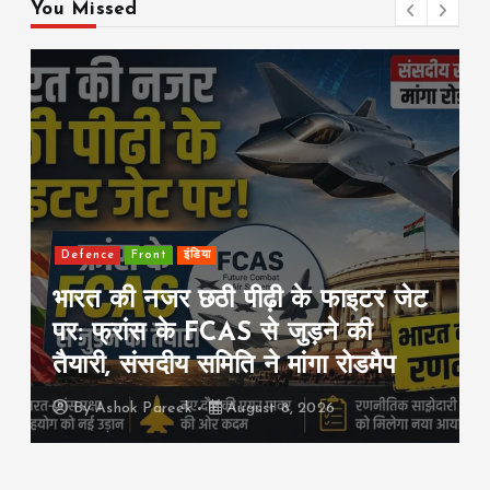
You Missed
Front
international
राजनीति
सऊदी-तुर्की-पाकिस्तान का बड़ा रक्षा
समझौता: एक पर हमला हुआ तो तीनों पर
हमला माना जाएगा
By
Ashok Pareek
August 8, 2026