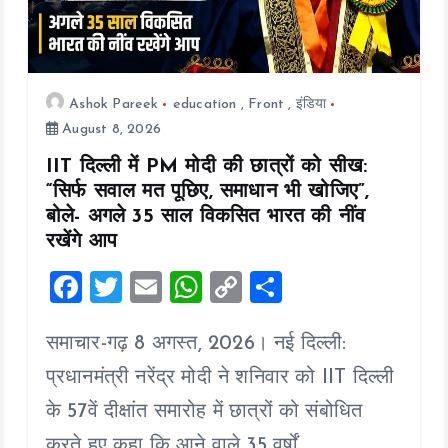
o
n
Ashok Pareek
education
,
Front
,
इंडिया
August 8, 2026
IIT दिल्ली में PM मोदी की छात्रों को सीख:
“सिर्फ सवाल मत पूछिए, समाधान भी खोजिए”,
बोले- अगले 35 साल विकसित भारत की नींव
रखेंगे आप
F
T
E
W
C
S
a
wi
m
h
o
h
समाचार-गढ़ 8 अगस्त, 2026। नई दिल्ली:
ce
tt
ai
at
p
a
b
er
l
s
y
re
प्रधानमंत्री नरेंद्र मोदी ने शनिवार को IIT दिल्ली
o
A
Li
के 57वें दीक्षांत समारोह में छात्रों को संबोधित
o
p
n
करते हुए कहा कि आने वाले 35 वर्षों…