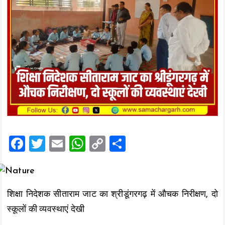
F
T
E
W
C
S
a
wi
m
h
o
h
ce
tt
ai
at
p
a
b
er
l
s
y
re
शिक्षा निदेशक सीताराम जाट का श्रीडूंगरगढ़ में औचक निरीक्षण, दो
o
A
Li
स्कूलों की व्यवस्थाएं देखी
o
p
n