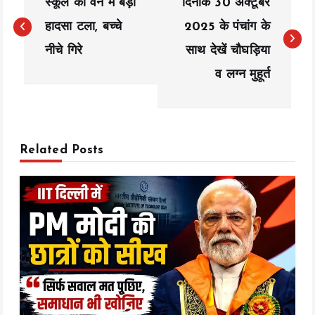
स्कूल की वैन में बड़ा
दिनांक 30 अक्टूबर
o
हादसा टला, बच्चे
2025 के पंचांग के
s
नीचे गिरे
साथ देखें चौघड़िया
t
व लग्न मुहूर्त
n
a
v
Related Posts
i
g
a
t
i