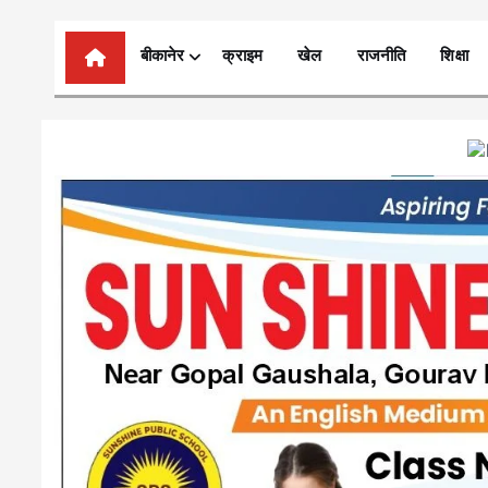
n
t
बीकानेर
क्राइम
खेल
राजनीति
शिक्षा
e
n
t