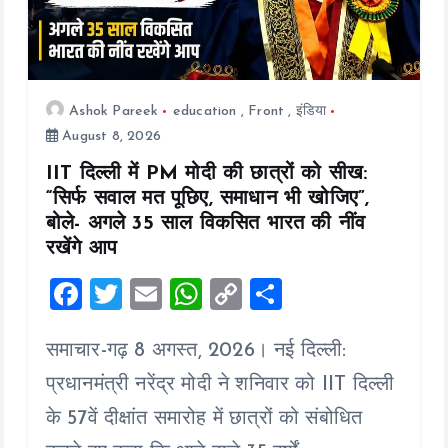
Ashok Pareek
education
,
Front
,
इंडिया
August 8, 2026
IIT दिल्ली में PM मोदी की छात्रों को सीख:
“सिर्फ सवाल मत पूछिए, समाधान भी खोजिए”,
बोले- अगले 35 साल विकसित भारत की नींव
रखेंगे आप
F
T
E
W
C
S
a
wi
m
h
o
h
समाचार-गढ़ 8 अगस्त, 2026। नई दिल्ली:
ce
tt
ai
at
p
a
b
er
l
s
y
re
प्रधानमंत्री नरेंद्र मोदी ने शनिवार को IIT दिल्ली
o
A
Li
के 57वें दीक्षांत समारोह में छात्रों को संबोधित