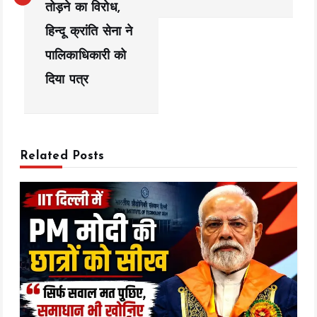
n
तोड़ने का विरोध,
a
हिन्दू क्रांति सेना ने
पालिकाधिकारी को
v
दिया पत्र
i
g
a
Related Posts
t
i
o
n