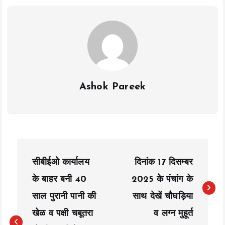
o
p
n
k
p
k
Ashok Pareek
P
सीबीईओ कार्यालय
दिनांक 17 दिसम्बर
o
के बाहर बनी 40
2025 के पंचांग के
s
साल पुरानी पानी की
साथ देखें चौघड़िया
t
खेळ व पक्षी चबूतरा
व लग्न मुहूर्त