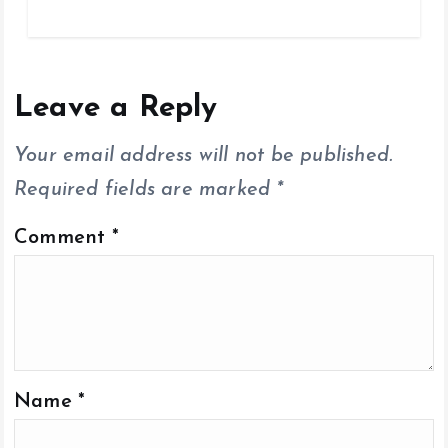
ce
tt
ai
at
p
a
b
er
l
s
y
re
o
A
Li
o
p
n
Leave a Reply
k
p
k
Your email address will not be published.
Required fields are marked
*
Comment
*
Name
*