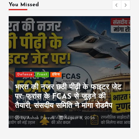
You Missed
Front
international
राजनीति
सऊदी-तुर्की-पाकिस्तान का बड़ा रक्षा
समझौता: एक पर हमला हुआ तो तीनों पर
हमला माना जाएगा
By
Ashok Pareek
August 8, 2026