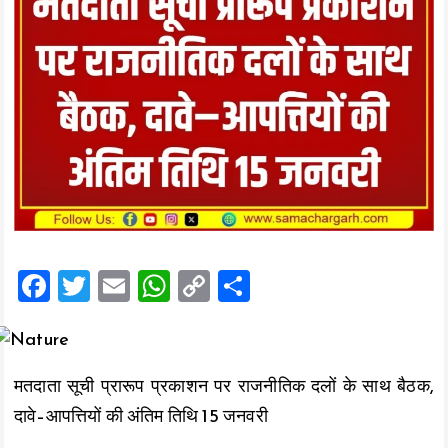
F
T
E
W
C
S
a
wi
m
h
o
h
ce
tt
ai
at
p
a
b
er
l
s
y
re
मतदाता सूची प्रारूप प्रकाशन पर राजनीतिक दलों के साथ बैठक,
o
A
Li
दावे–आपत्तियों की अंतिम तिथि 15 जनवरी
o
p
n