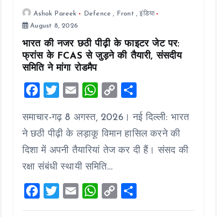
Ashok Pareek
Defence
,
Front
,
इंडिया
August 8, 2026
भारत की नजर छठी पीढ़ी के फाइटर जेट पर:
फ्रांस के FCAS से जुड़ने की तैयारी, संसदीय
समिति ने मांगा रोडमैप
F
T
E
W
C
S
a
wi
m
h
o
h
समाचार-गढ़ 8 अगस्त, 2026। नई दिल्ली: भारत
ce
tt
ai
at
p
a
b
er
l
s
y
re
ने छठी पीढ़ी के लड़ाकू विमान हासिल करने की
o
A
Li
दिशा में अपनी तैयारियां तेज कर दी हैं। संसद की
o
p
n
रक्षा संबंधी स्थायी समिति…
k
p
k
F
T
E
W
C
S
a
wi
m
h
o
h