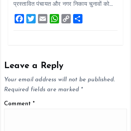
o
p
n
प्रस्तावित पंचायत और नगर निकाय चुनावों को…
k
p
k
F
T
E
W
C
S
a
wi
m
h
o
h
ce
tt
ai
at
p
a
b
er
l
s
y
re
o
A
Li
o
p
n
Leave a Reply
k
p
k
Your email address will not be published.
Required fields are marked
*
Comment
*