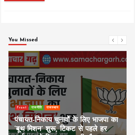
You Missed
ान
Front
Rajya
इंडिया
ुनावों के लिए भाजपा का
पटना में सड़क हादस
ू, टिकट से पहले हर
गाड़ियां फूंकीं; ट्र