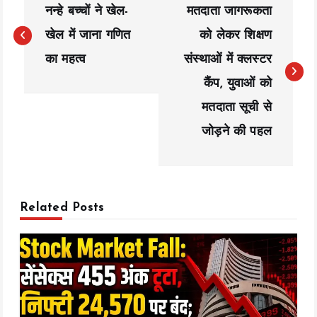
नन्हे बच्चों ने खेल-
मतदाता जागरूकता
o
खेल में जाना गणित
को लेकर शिक्षण
s
का महत्व
संस्थाओं में क्लस्टर
t
कैंप, युवाओं को
n
मतदाता सूची से
a
जोड़ने की पहल
v
i
Related Posts
g
a
t
i