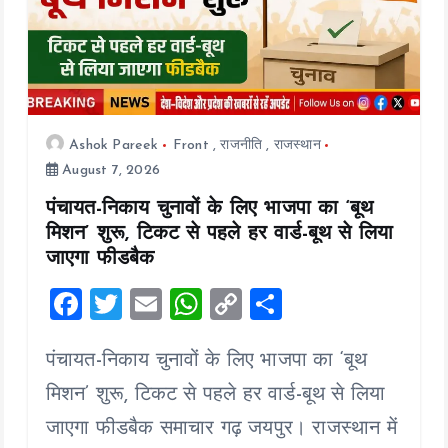
Ashok Pareek
Front
,
राजनीति
,
राजस्थान
August 7, 2026
पंचायत-निकाय चुनावों के लिए भाजपा का ‘बूथ
मिशन’ शुरू, टिकट से पहले हर वार्ड-बूथ से लिया
जाएगा फीडबैक
F
T
E
W
C
S
a
wi
m
h
o
h
पंचायत-निकाय चुनावों के लिए भाजपा का ‘बूथ
ce
tt
ai
at
p
a
b
er
l
s
y
re
मिशन’ शुरू, टिकट से पहले हर वार्ड-बूथ से लिया
o
A
Li
जाएगा फीडबैक समाचार गढ़ जयपुर। राजस्थान में