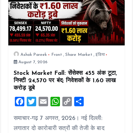
o
n
Ashok Pareek
Front
,
Share Market
,
इंडिया
August 7, 2026
Stock Market Fall: सेंसेक्स 455 अंक टूटा,
निफ्टी 24,570 पर बंद; निवेशकों के ₹1.60 लाख
करोड़ डूबे
F
T
E
W
C
S
a
wi
m
h
o
h
समाचार-गढ़ 7 अगस्त, 2026। नई दिल्ली:
ce
tt
ai
at
p
a
b
er
l
s
y
re
लगातार दो कारोबारी सत्रों की तेजी के बाद