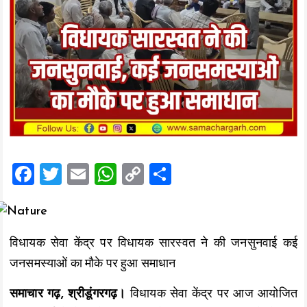
F
T
E
W
C
S
a
wi
m
h
o
h
ce
tt
ai
at
p
a
b
er
l
s
y
re
विधायक सेवा केंद्र पर विधायक सारस्वत ने की जनसुनवाई कई
o
A
Li
जनसमस्याओं का मौके पर हुआ समाधान
o
p
n
समाचार गढ़, श्रीडूंगरगढ़।
विधायक सेवा केंद्र पर आज आयोजित
k
p
k