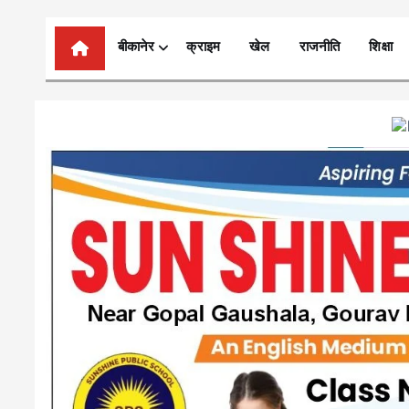
n
t
बीकानेर
क्राइम
खेल
राजनीति
शिक्षा
e
n
t