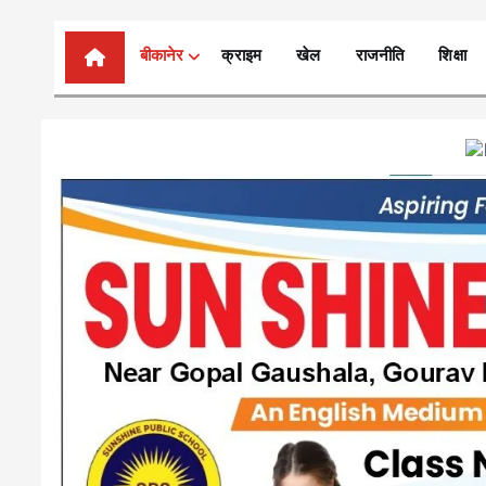
n
t
बीकानेर
क्राइम
खेल
राजनीति
शिक्षा
e
n
t