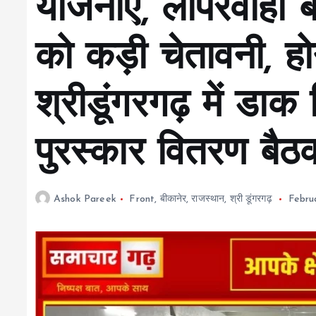
योजनाएं, लापरवाही बर
को कड़ी चेतावनी, हो
श्रीडूंगरगढ़ में डाक
पुरस्कार वितरण ब
Ashok Pareek
Front
,
बीकानेर
,
राजस्थान
,
श्री डूंगरगढ़
Febru