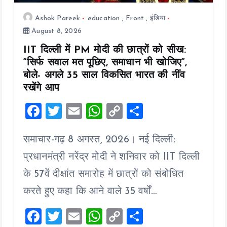
Ashok Pareek
education
,
Front
,
इंडिया
August 8, 2026
IIT दिल्ली में PM मोदी की छात्रों को सीख:
“सिर्फ सवाल मत पूछिए, समाधान भी खोजिए”,
बोले- अगले 35 साल विकसित भारत की नींव
रखेंगे आप
F
T
E
W
C
S
a
wi
m
h
o
h
समाचार-गढ़ 8 अगस्त, 2026। नई दिल्ली:
ce
tt
ai
at
p
a
b
er
l
s
y
re
प्रधानमंत्री नरेंद्र मोदी ने शनिवार को IIT दिल्ली
o
A
Li
के 57वें दीक्षांत समारोह में छात्रों को संबोधित
o
p
n
करते हुए कहा कि आने वाले 35 वर्षों…
k
p
k
F
T
E
W
C
S