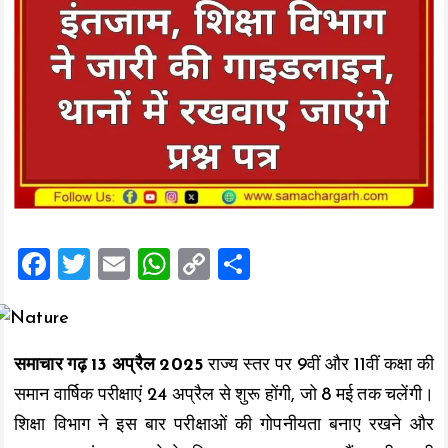
F
T
E
W
C
S
a
wi
m
h
o
h
ce
tt
ai
at
p
a
b
er
l
s
y
re
समाचार गढ़ 13 अप्रैल 2025
राज्य स्तर पर 9वीं और 11वीं कक्षा की
o
A
Li
समान वार्षिक परीक्षाएं 24 अप्रैल से शुरू होंगी, जो 8 मई तक चलेंगी।
o
p
n
शिक्षा विभाग ने इस बार परीक्षाओं की गोपनीयता बनाए रखने और