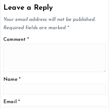
o
p
n
Leave a Reply
k
p
k
Your email address will not be published.
Required fields are marked
*
Comment
*
Name
*
Email
*