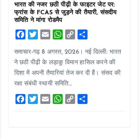
भारत की नजर छठी पीढ़ी के फाइटर जेट पर:
फ्रांस के FCAS से जुड़ने की तैयारी, संसदीय
समिति ने मांगा रोडमैप
F
T
E
W
C
S
a
wi
m
h
o
h
समाचार-गढ़ 8 अगस्त, 2026। नई दिल्ली: भारत
ce
tt
ai
at
p
a
b
er
l
s
y
re
ने छठी पीढ़ी के लड़ाकू विमान हासिल करने की
o
A
Li
दिशा में अपनी तैयारियां तेज कर दी हैं। संसद की
o
p
n
रक्षा संबंधी स्थायी समिति…
k
p
k
F
T
E
W
C
S
a
wi
m
h
o
h
ce
tt
ai
at
p
a
b
er
l
s
y
re
o
A
Li