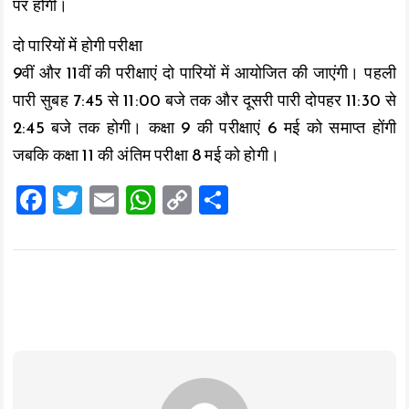
पर होगी।
दो पारियों में होगी परीक्षा
9वीं और 11वीं की परीक्षाएं दो पारियों में आयोजित की जाएंगी। पहली
पारी सुबह 7:45 से 11:00 बजे तक और दूसरी पारी दोपहर 11:30 से
2:45 बजे तक होगी। कक्षा 9 की परीक्षाएं 6 मई को समाप्त होंगी
जबकि कक्षा 11 की अंतिम परीक्षा 8 मई को होगी।
F
T
E
W
C
S
a
wi
m
h
o
h
ce
tt
ai
at
p
a
b
er
l
s
y
re
o
A
Li
o
p
n
k
p
k