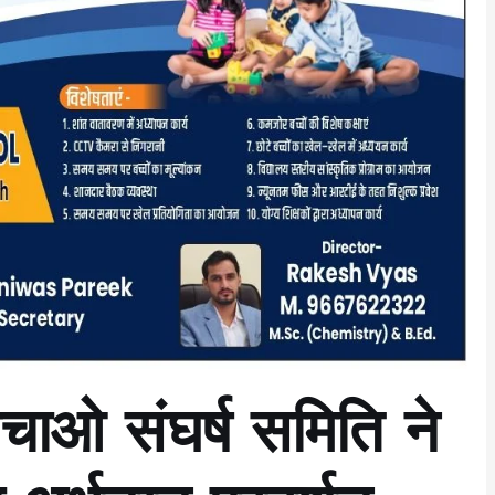
ओ संघर्ष समिति ने