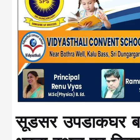
सूडसर उपडाकघर बचा