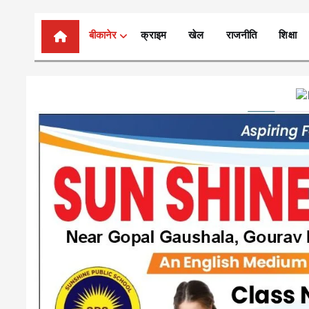
n
t
बीकानेर
क्राइम
खेल
राजनीति
शिक्षा
e
n
t