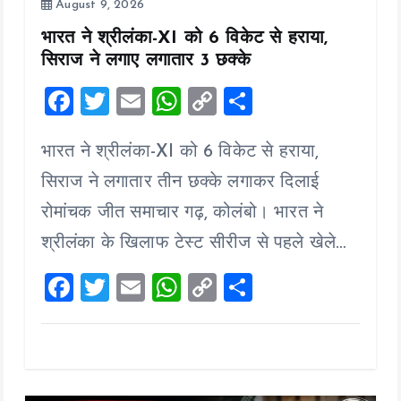
August 9, 2026
भारत ने श्रीलंका-XI को 6 विकेट से हराया,
सिराज ने लगाए लगातार 3 छक्के
F
T
E
W
C
S
a
wi
m
h
o
h
भारत ने श्रीलंका-XI को 6 विकेट से हराया,
ce
tt
ai
at
p
a
b
er
l
s
y
re
सिराज ने लगातार तीन छक्के लगाकर दिलाई
o
A
Li
रोमांचक जीत समाचार गढ़, कोलंबो। भारत ने
o
p
n
श्रीलंका के खिलाफ टेस्ट सीरीज से पहले खेले…
k
p
k
F
T
E
W
C
S
a
wi
m
h
o
h
ce
tt
ai
at
p
a
b
er
l
s
y
re