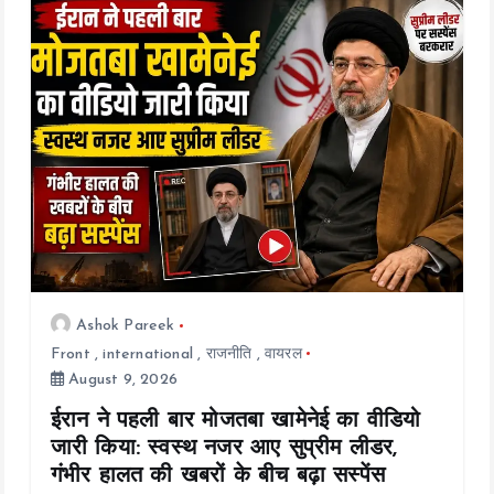
o
A
Li
o
p
n
k
p
k
Ashok Pareek
Front
,
international
,
राजनीति
,
वायरल
August 9, 2026
ईरान ने पहली बार मोजतबा खामेनेई का वीडियो
जारी किया: स्वस्थ नजर आए सुप्रीम लीडर,
गंभीर हालत की खबरों के बीच बढ़ा सस्पेंस