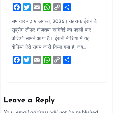
F
T
E
W
C
S
a
wi
m
h
o
h
समाचार-गढ़ 9 अगस्त, 2026। तेहरान: ईरान के
ce
tt
ai
at
p
a
b
er
l
s
y
re
सुप्रीम लीडर मोजतबा खामेनेई का पहली बार
o
A
Li
वीडियो सामने आया है। ईरानी मीडिया में यह
o
p
n
वीडियो ऐसे समय जारी किया गया है, जब…
k
p
k
F
T
E
W
C
S
a
wi
m
h
o
h
ce
tt
ai
at
p
a
b
er
l
s
y
re
o
A
Li
o
p
n
Leave a Reply
k
p
k
Your email address will not be published.