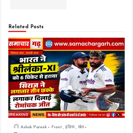
i
g
Related Posts
a
t
i
o
n
Ashok Pareek
Front
,
इंडिया
,
खेल