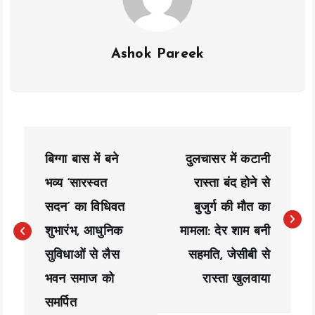
Ashok Pareek
P
बिग्गा बास में बने
दुलचासर में कटानी
o
भव्य ‘सारस्वत
रास्ता बंद होने से
s
सदन’ का विधिवत
बुजुर्ग की मौत का
t
शुभारंभ, आधुनिक
मामला: देर शाम बनी
n
सुविधाओं से लैस
सहमति, जेसीबी से
a
भवन समाज को
रास्ता खुलवाया
समर्पित
v