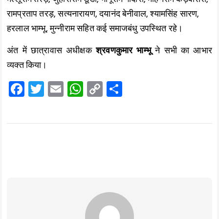
रामप्रताप तरड़, सत्यनारायण, दयानंद बेनीवाल, श्यामसिंह सारण,
हरलाल भाम्भू, मुन्नीराम सहित कई समाजबंधु उपस्थित रहे।
अंत में छात्रावास अधीक्षक
श्रवणकुमार भाम्भू
ने सभी का आभार
व्यक्त किया।
F
T
E
W
C
S
a
wi
m
h
o
h
ce
tt
ai
at
p
a
b
er
l
s
y
re
o
A
Li
o
p
n
k
p
k