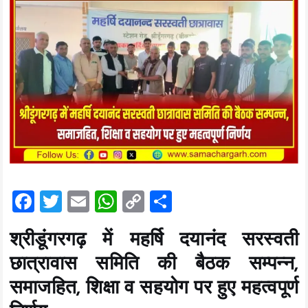
F
T
E
W
C
S
a
wi
m
h
o
h
श्रीडूंगरगढ़ में महर्षि दयानंद सरस्वती
ce
tt
ai
at
p
a
छात्रावास समिति की बैठक सम्पन्न,
b
er
l
s
y
re
o
A
Li
समाजहित, शिक्षा व सहयोग पर हुए महत्वपूर्ण