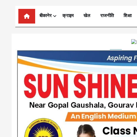
n
t
बीकानेर
क्राइम
खेल
राजनीति
शिक्षा
e
n
t