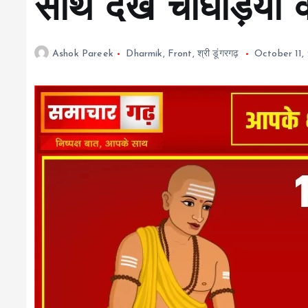
साथ देखें चौघड़िया व 
Ashok Pareek
Dharmik
,
Front
,
श्री डूंगरगढ़
October 11,