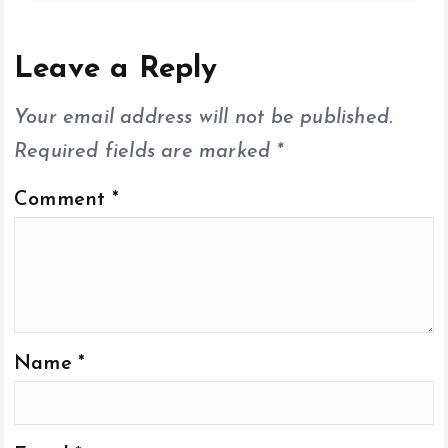
b
er
l
s
y
re
o
A
Li
o
p
n
Leave a Reply
k
p
k
Your email address will not be published.
Required fields are marked
*
Comment
*
Name
*