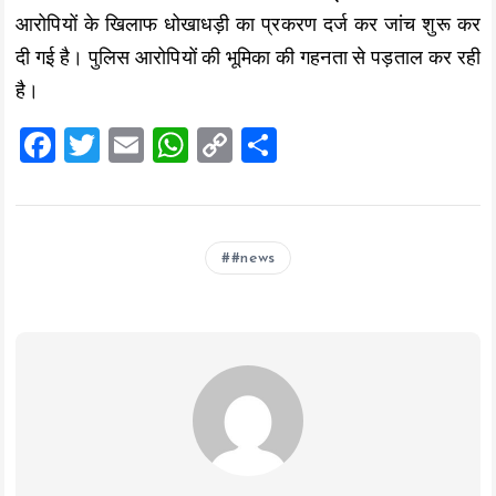
आरोपियों के खिलाफ धोखाधड़ी का प्रकरण दर्ज कर जांच शुरू कर
दी गई है। पुलिस आरोपियों की भूमिका की गहनता से पड़ताल कर रही
है।
F
T
E
W
C
S
a
wi
m
h
o
h
ce
tt
ai
at
p
a
b
er
l
s
y
re
#news
o
A
Li
o
p
n
k
p
k