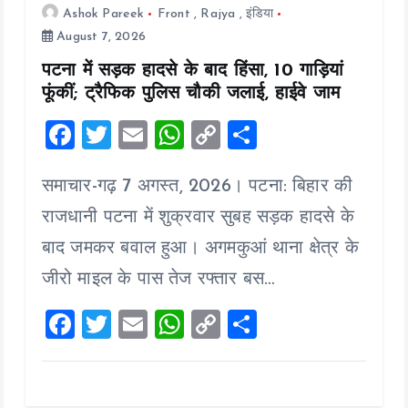
Ashok Pareek
Front
,
Rajya
,
इंडिया
August 7, 2026
पटना में सड़क हादसे के बाद हिंसा, 10 गाड़ियां
फूंकीं; ट्रैफिक पुलिस चौकी जलाई, हाईवे जाम
F
T
E
W
C
S
a
wi
m
h
o
h
समाचार-गढ़ 7 अगस्त, 2026। पटना: बिहार की
ce
tt
ai
at
p
a
b
er
l
s
y
re
राजधानी पटना में शुक्रवार सुबह सड़क हादसे के
o
A
Li
बाद जमकर बवाल हुआ। अगमकुआं थाना क्षेत्र के
o
p
n
जीरो माइल के पास तेज रफ्तार बस…
k
p
k
F
T
E
W
C
S
a
wi
m
h
o
h
ce
tt
ai
at
p
a