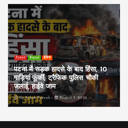
jya
इंडिया
Front
Rajya
 सड़क हादसे के बाद हिंसा, 10
झारखंड में J
 फूंकीं; ट्रैफिक पुलिस चौकी
मांग पर छा
ाईवे जाम
की तबीयत ब
k Pareek
August 7, 2026
By
Ashok Par