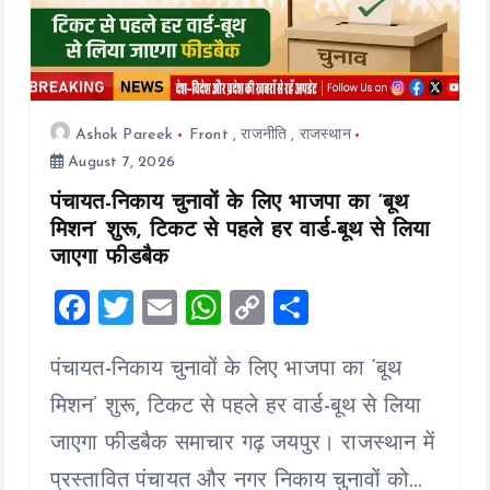
Ashok Pareek
Front
,
राजनीति
,
राजस्थान
August 7, 2026
पंचायत-निकाय चुनावों के लिए भाजपा का ‘बूथ
मिशन’ शुरू, टिकट से पहले हर वार्ड-बूथ से लिया
जाएगा फीडबैक
F
T
E
W
C
S
a
wi
m
h
o
h
पंचायत-निकाय चुनावों के लिए भाजपा का ‘बूथ
ce
tt
ai
at
p
a
b
er
l
s
y
re
मिशन’ शुरू, टिकट से पहले हर वार्ड-बूथ से लिया
o
A
Li
जाएगा फीडबैक समाचार गढ़ जयपुर। राजस्थान में
o
p
n
प्रस्तावित पंचायत और नगर निकाय चुनावों को…