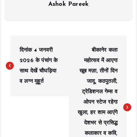
Ashok Pareek
P
दिनांक 4 जनवरी
बीकानेर कला
o
2026 के पंचांग के
महोत्सव में आएगा
s
साथ देखें चौघड़िया
खूब मज़ा, तीनों दिन
t
व लग्न मुहूर्त
जादू, कठपुतली,
n
ट्रेडिशनल गेम्स व
a
ओपन स्टेज रहेगा
खुला, हर शाम आएंगे
v
देशभर से प्रसिद्ध
i
कलाकार व कवि,