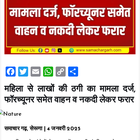
F
T
E
W
C
S
a
wi
m
h
o
h
महिला से लाखों की ठगी का मामला दर्ज,
ce
tt
ai
at
p
a
फॉरच्यूनर समेत वाहन व नकदी लेकर फरार
b
er
l
s
y
re
o
A
Li
o
p
n
समाचार गढ़, सेरूणा | 4 जनवरी 2025
k
p
k