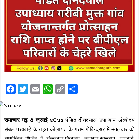
F
T
E
W
C
S
a
wi
m
h
o
h
ce
tt
ai
at
p
a
b
er
l
s
y
re
समाचार गढ़ 8 जुलाई 2025
पंडित दीनदयाल उपाध्याय अंत्योदय
o
A
Li
संबल पखवाड़े के तहत कोलायत के ग्राम गोविन्दसर में मंगलवार को
o
p
n