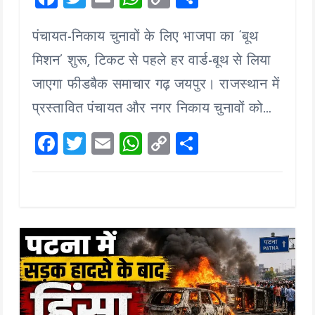
a
wi
m
h
o
h
पंचायत-निकाय चुनावों के लिए भाजपा का ‘बूथ
ce
tt
ai
at
p
a
b
er
l
s
y
re
मिशन’ शुरू, टिकट से पहले हर वार्ड-बूथ से लिया
o
A
Li
जाएगा फीडबैक समाचार गढ़ जयपुर। राजस्थान में
o
p
n
प्रस्तावित पंचायत और नगर निकाय चुनावों को…
k
p
k
F
T
E
W
C
S
a
wi
m
h
o
h
ce
tt
ai
at
p
a
b
er
l
s
y
re
o
A
Li
o
p
n
k
p
k