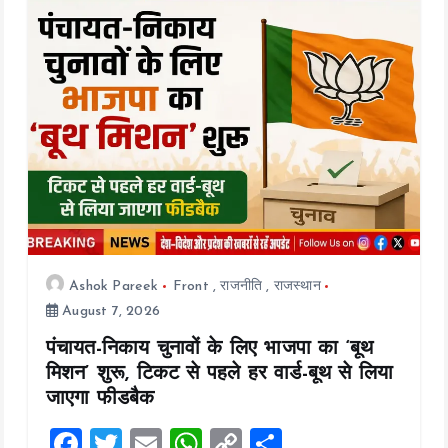
t
i
o
n
Ashok Pareek
Front
,
राजनीति
,
राजस्थान
August 7, 2026
पंचायत-निकाय चुनावों के लिए भाजपा का ‘बूथ
मिशन’ शुरू, टिकट से पहले हर वार्ड-बूथ से लिया
जाएगा फीडबैक
F
T
E
W
C
S