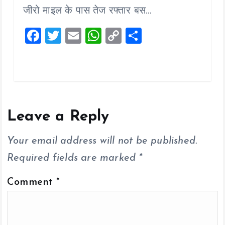
o
p
n
जीरो माइल के पास तेज रफ्तार बस…
k
p
k
F
T
E
W
C
S
a
wi
m
h
o
h
ce
tt
ai
at
p
a
b
er
l
s
y
re
o
A
Li
o
p
n
Leave a Reply
k
p
k
Your email address will not be published.
Required fields are marked
*
Comment
*