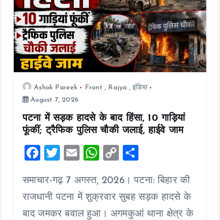
Ashok Pareek
Front
,
Rajya
,
इंडिया
August 7, 2026
पटना में सड़क हादसे के बाद हिंसा, 10 गाड़ियां
फूंकीं; ट्रैफिक पुलिस चौकी जलाई, हाईवे जाम
F
T
E
W
C
S
a
wi
m
h
o
h
समाचार-गढ़ 7 अगस्त, 2026। पटना: बिहार की
ce
tt
ai
at
p
a
b
er
l
s
y
re
राजधानी पटना में शुक्रवार सुबह सड़क हादसे के
o
A
Li
बाद जमकर बवाल हुआ। अगमकुआं थाना क्षेत्र के