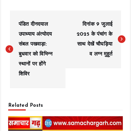
P
पंडित दीनदयाल
दिनांक 9 जुलाई
o
उपाध्याय अंत्योदय
2025 के पंचांग के
s
संबल पखवाड़ा:
साथ देखें चौघड़िया
t
बुधवार को विभिन्न
व लग्न मुहूर्त
n
स्थानों पर होंगे
a
शिविर
v
i
Related Posts
g
a