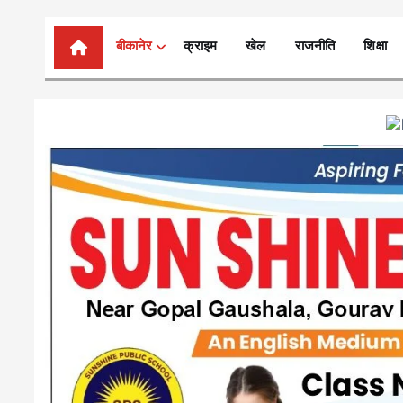
n
t
बीकानेर
क्राइम
खेल
राजनीति
शिक्षा
e
n
t