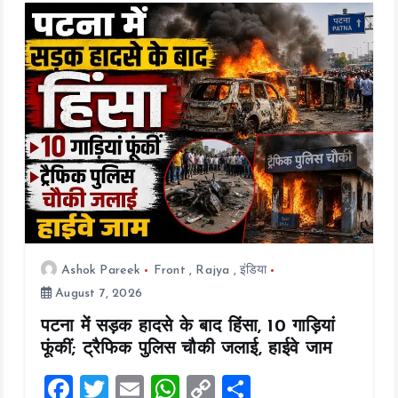
a
t
i
o
n
Ashok Pareek
Front
,
Rajya
,
इंडिया
August 7, 2026
पटना में सड़क हादसे के बाद हिंसा, 10 गाड़ियां
फूंकीं; ट्रैफिक पुलिस चौकी जलाई, हाईवे जाम
F
T
E
W
C
S