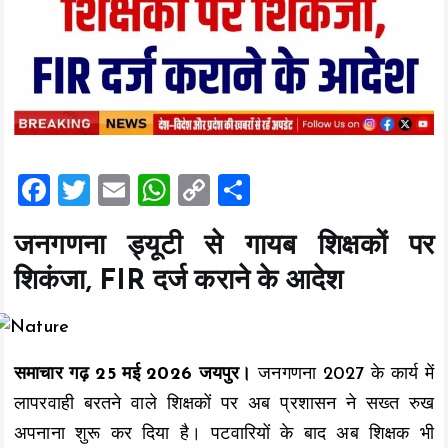
F
T
E
W
C
S
a
wi
m
h
o
h
जनगणना ड्यूटी से गायब शिक्षकों पर
ce
tt
ai
at
p
a
शिकंजा, FIR दर्ज कराने के आदेश
b
er
l
s
y
re
o
A
Li
o
p
n
समाचार गढ़ 25 मई 2026 जयपुर।
जनगणना 2027 के कार्य में
k
p
k
लापरवाही बरतने वाले शिक्षकों पर अब प्रशासन ने सख्त रुख
अपनाना शुरू कर दिया है। पटवारियों के बाद अब शिक्षक भी