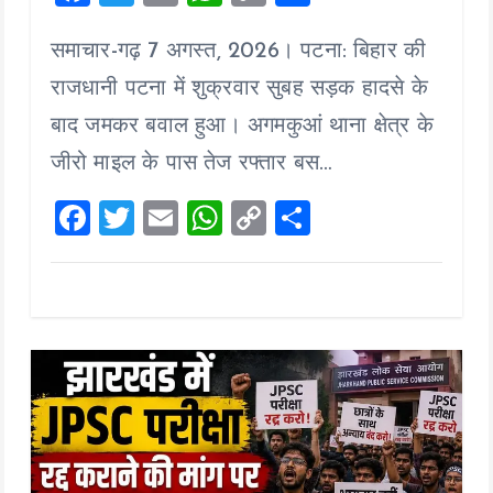
a
wi
m
h
o
h
समाचार-गढ़ 7 अगस्त, 2026। पटना: बिहार की
ce
tt
ai
at
p
a
b
er
l
s
y
re
राजधानी पटना में शुक्रवार सुबह सड़क हादसे के
o
A
Li
बाद जमकर बवाल हुआ। अगमकुआं थाना क्षेत्र के
o
p
n
जीरो माइल के पास तेज रफ्तार बस…
k
p
k
F
T
E
W
C
S
a
wi
m
h
o
h
ce
tt
ai
at
p
a
b
er
l
s
y
re
o
A
Li
o
p
n
k
p
k