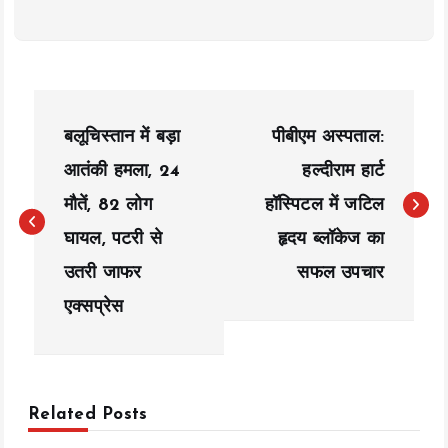
P
बलूचिस्तान में बड़ा
पीबीएम अस्पताल:
o
आतंकी हमला, 24
हल्दीराम हार्ट
s
मौतें, 82 लोग
हॉस्पिटल में जटिल
t
घायल, पटरी से
हृदय ब्लॉकेज का
n
उतरी जाफर
सफल उपचार
a
एक्सप्रेस
v
i
Related Posts
g