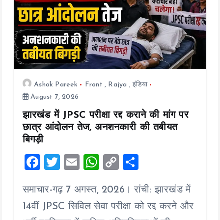
Ashok Pareek
Front
,
Rajya
,
इंडिया
August 7, 2026
झारखंड में JPSC परीक्षा रद्द कराने की मांग पर
छात्र आंदोलन तेज, अनशनकारी की तबीयत
बिगड़ी
F
T
E
W
C
S
a
wi
m
h
o
h
समाचार-गढ़ 7 अगस्त, 2026। रांची: झारखंड में
ce
tt
ai
at
p
a
b
er
l
s
y
re
14वीं JPSC सिविल सेवा परीक्षा को रद्द करने और