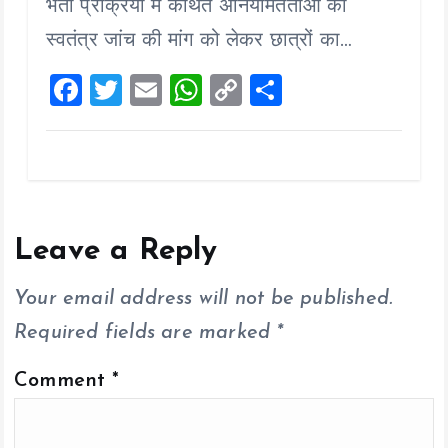
o
A
Li
भर्ती प्रक्रिया में कथित अनियमितताओं की
o
p
n
स्वतंत्र जांच की मांग को लेकर छात्रों का…
k
p
k
F
T
E
W
C
S
a
wi
m
h
o
h
ce
tt
ai
at
p
a
b
er
l
s
y
re
o
A
Li
o
p
n
Leave a Reply
k
p
k
Your email address will not be published.
Required fields are marked
*
Comment
*