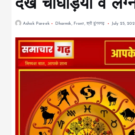
देखें चौघड़िया व लग्न 
Ashok Pareek
Dharmik
,
Front
,
श्री डूंगरगढ़
July 25, 20