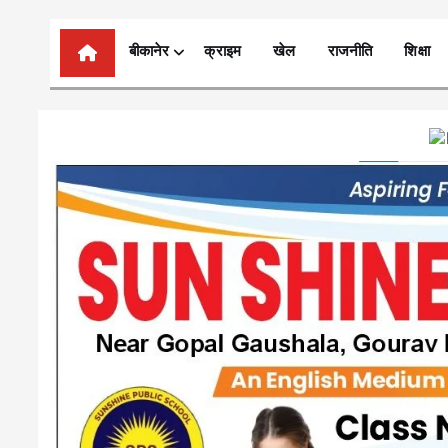
n
t
बीकानेर
क्राइम
खेल
राजनीति
शिक्षा
e
n
t