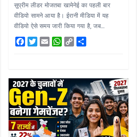
b
er
l
s
y
re
सुप्रीम लीडर मोजतबा खामेनेई का पहली बार
o
A
Li
वीडियो सामने आया है। ईरानी मीडिया में यह
o
p
n
वीडियो ऐसे समय जारी किया गया है, जब…
k
p
k
F
T
E
W
C
S
a
wi
m
h
o
h
ce
tt
ai
at
p
a
b
er
l
s
y
re
o
A
Li
o
p
n
k
p
k