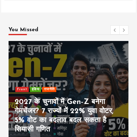
You Missed
education
Front
इंडिया
IIT दिल्ली में PM मोदी की छात्रों को
सीख: “सिर्फ सवाल मत पूछिए, समाधान
भी खोजिए”, बोले- अगले 35 साल
विकसित भारत की नींव रखेंगे आप