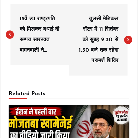
P
15वें उप राष्ट्रपति
तुलसी मेडिकल
o
को मिलकर बधाई दी
सेंटर में 11 सितंबर
s
सम्पत सारस्वत
को सुबह 9.30 से
t
बामनवाली ने…
1.30 बजे तक रहेगा
n
परामर्श शिविर
a
v
Related Posts
i
g
a
t