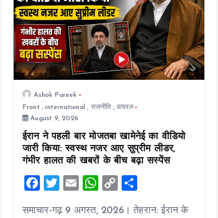
i
o
n
Ashok Pareek
Front
,
international
,
राजनीति
,
वायरल
August 9, 2026
ईरान ने पहली बार मोजतबा खामेनेई का वीडियो
जारी किया: स्वस्थ नजर आए सुप्रीम लीडर,
गंभीर हालत की खबरों के बीच बढ़ा सस्पेंस
F
T
E
W
C
S
a
wi
m
h
o
h
समाचार-गढ़ 9 अगस्त, 2026। तेहरान: ईरान के
ce
tt
ai
at
p
a