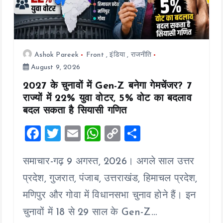
Ashok Pareek
Front
,
इंडिया
,
राजनीति
August 9, 2026
2027 के चुनावों में Gen-Z बनेगा गेमचेंजर? 7
राज्यों में 22% युवा वोटर, 5% वोट का बदलाव
बदल सकता है सियासी गणित
F
T
E
W
C
S
a
wi
m
h
o
h
समाचार-गढ़ 9 अगस्त, 2026। अगले साल उत्तर
ce
tt
ai
at
p
a
b
er
l
s
y
re
प्रदेश, गुजरात, पंजाब, उत्तराखंड, हिमाचल प्रदेश,
o
A
Li
मणिपुर और गोवा में विधानसभा चुनाव होने हैं। इन
o
p
n
चुनावों में 18 से 29 साल के Gen-Z…