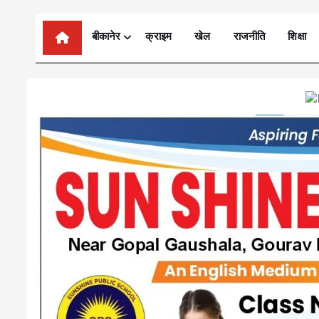
n
t
बीकानेर
क्राइम
खेल
राजनीति
शिक्षा
e
n
t