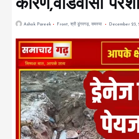
कारण,वार्डवासी परेश
Ashok Pareek
Front
,
श्री डूंगरगढ़
,
समस्या
December 23,