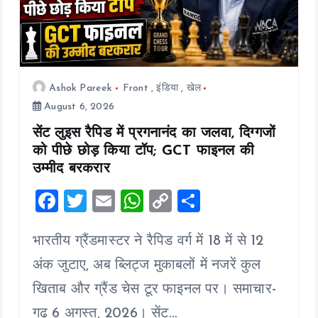
n
Ashok Pareek
Front
,
इंडिया
,
खेल
August 6, 2026
सेंट लुइस रैपिड में प्रगनानंद का जलवा, दिग्गजों
को पीछे छोड़ किया टॉप; GCT फाइनल की
उम्मीद बरकरार
F
T
E
W
C
S
a
wi
m
h
o
h
भारतीय ग्रैंडमास्टर ने रैपिड वर्ग में 18 में से 12
ce
tt
ai
at
p
a
b
er
l
s
y
re
अंक जुटाए, अब ब्लिट्ज मुकाबलों में नजरें कुल
o
A
Li
खिताब और ग्रैंड चेस टूर फाइनल पर। समाचार-
o
p
n
गढ़ 6 अगस्त, 2026। सेंट…