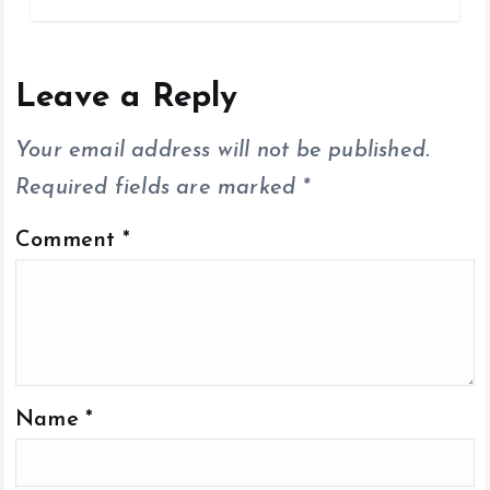
b
er
l
s
y
re
o
A
Li
o
p
n
Leave a Reply
k
p
k
Your email address will not be published.
Required fields are marked
*
Comment
*
Name
*