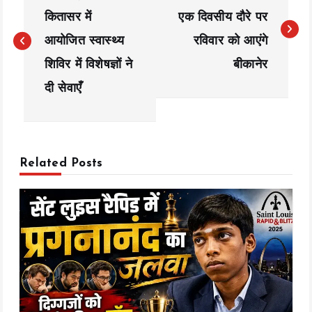
o
कितासर में
एक दिवसीय दौरे पर
s
आयोजित स्वास्थ्य
रविवार को आएंगे
t
शिविर में विशेषज्ञों ने
बीकानेर
n
दी सेवाएँ
a
v
Related Posts
i
g
a
t
i
o