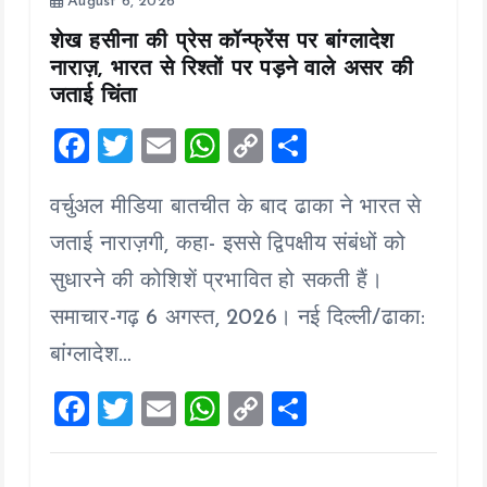
August 6, 2026
शेख हसीना की प्रेस कॉन्फ्रेंस पर बांग्लादेश
नाराज़, भारत से रिश्तों पर पड़ने वाले असर की
जताई चिंता
F
T
E
W
C
S
a
wi
m
h
o
h
वर्चुअल मीडिया बातचीत के बाद ढाका ने भारत से
ce
tt
ai
at
p
a
b
er
l
s
y
re
जताई नाराज़गी, कहा- इससे द्विपक्षीय संबंधों को
o
A
Li
सुधारने की कोशिशें प्रभावित हो सकती हैं।
o
p
n
समाचार-गढ़ 6 अगस्त, 2026। नई दिल्ली/ढाका:
k
p
k
बांग्लादेश…
F
T
E
W
C
S
a
wi
m
h
o
h
ce
tt
ai
at
p
a