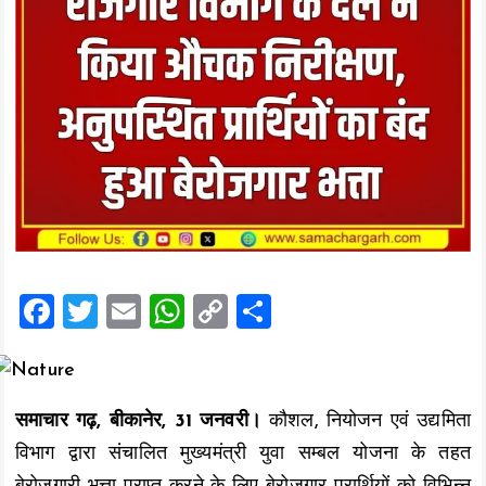
F
T
E
W
C
S
a
wi
m
h
o
h
ce
tt
ai
at
p
a
b
er
l
s
y
re
समाचार गढ़, बीकानेर, 31 जनवरी।
कौशल, नियोजन एवं उद्यमिता
o
A
Li
विभाग द्वारा संचालित मुख्यमंत्री युवा सम्बल योजना के तहत
o
p
n