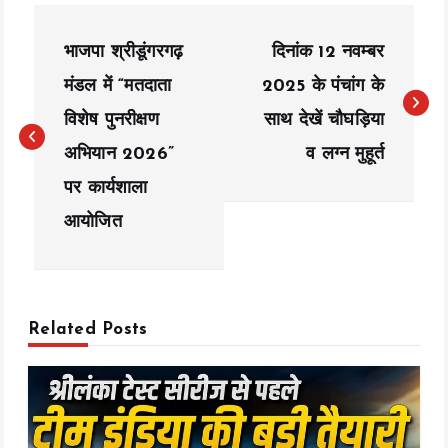
P
भाजपा श्रीडूंगरगढ़
दिनांक 12 नवम्बर
o
मंडल में “मतदाता
2025 के पंचांग के
s
विशेष पुनरीक्षण
साथ देखें चौघड़िया
t
अभियान 2026”
व लग्न मुहूर्त
n
पर कार्यशाला
a
आयोजित
v
i
Related Posts
g
a
t