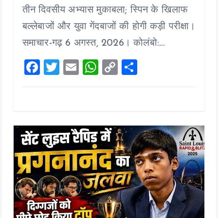
b
er
l
s
y
re
तीन दिवसीय अभ्यास मुकाबला; स्पिन के खिलाफ
o
A
Li
बल्लेबाजों और युवा गेंदबाजों की होगी कड़ी परीक्षा।
o
p
n
समाचार-गढ़ 6 अगस्त, 2026। कोलंबो:…
k
p
k
F
T
E
W
C
S
a
wi
m
h
o
h
ce
tt
ai
at
p
a
b
er
l
s
y
re
o
A
Li
o
p
n
k
p
k