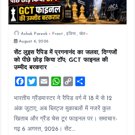
Ashok Pareek
Front
,
इंडिया
,
खेल
August 6, 2026
सेंट लुइस रैपिड में प्रगनानंद का जलवा, दिग्गजों
को पीछे छोड़ किया टॉप; GCT फाइनल की
उम्मीद बरकरार
F
T
E
W
C
S
a
wi
m
h
o
h
भारतीय ग्रैंडमास्टर ने रैपिड वर्ग में 18 में से 12
ce
tt
ai
at
p
a
b
er
l
s
y
re
अंक जुटाए, अब ब्लिट्ज मुकाबलों में नजरें कुल
o
A
Li
खिताब और ग्रैंड चेस टूर फाइनल पर। समाचार-
o
p
n
गढ़ 6 अगस्त, 2026। सेंट…