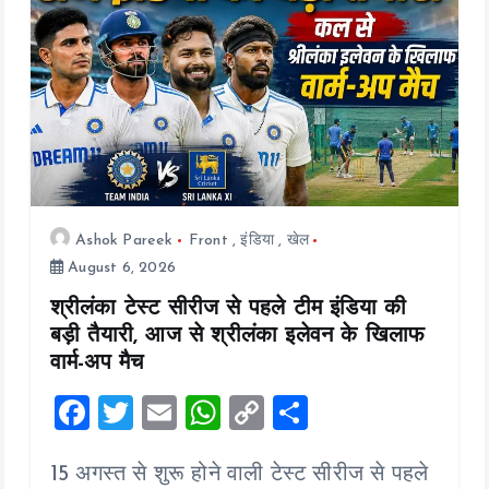
i
o
n
Ashok Pareek
Front
,
इंडिया
,
खेल
August 6, 2026
श्रीलंका टेस्ट सीरीज से पहले टीम इंडिया की
बड़ी तैयारी, आज से श्रीलंका इलेवन के खिलाफ
वार्म-अप मैच
F
T
E
W
C
S
a
wi
m
h
o
h
15 अगस्त से शुरू होने वाली टेस्ट सीरीज से पहले
ce
tt
ai
at
p
a