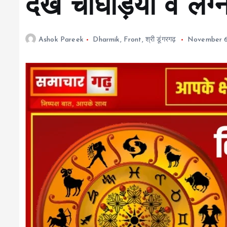
देखें चौघड़िया व लग्न 
Ashok Pareek
Dharmik
,
Front
,
श्री डूंगरगढ़
November 6