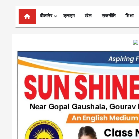
n
t
बीकानेर
क्राइम
खेल
राजनीति
शिक्षा
e
n
t