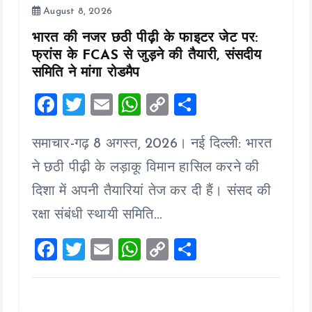
August 8, 2026
भारत की नजर छठी पीढ़ी के फाइटर जेट पर:
फ्रांस के FCAS से जुड़ने की तैयारी, संसदीय
समिति ने मांगा रोडमैप
F
T
E
W
C
S
a
wi
m
h
o
h
समाचार-गढ़ 8 अगस्त, 2026। नई दिल्ली: भारत
ce
tt
ai
at
p
a
b
er
l
s
y
re
ने छठी पीढ़ी के लड़ाकू विमान हासिल करने की
o
A
Li
दिशा में अपनी तैयारियां तेज कर दी हैं। संसद की
o
p
n
रक्षा संबंधी स्थायी समिति…
k
p
k
F
T
E
W
C
S
a
wi
m
h
o
h
ce
tt
ai
at
p
a