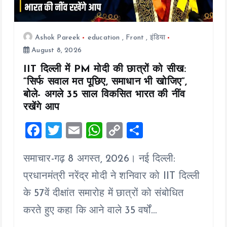
Ashok Pareek
education
,
Front
,
इंडिया
August 8, 2026
IIT दिल्ली में PM मोदी की छात्रों को सीख:
“सिर्फ सवाल मत पूछिए, समाधान भी खोजिए”,
बोले- अगले 35 साल विकसित भारत की नींव
रखेंगे आप
F
T
E
W
C
S
a
wi
m
h
o
h
समाचार-गढ़ 8 अगस्त, 2026। नई दिल्ली:
ce
tt
ai
at
p
a
b
er
l
s
y
re
प्रधानमंत्री नरेंद्र मोदी ने शनिवार को IIT दिल्ली
o
A
Li
के 57वें दीक्षांत समारोह में छात्रों को संबोधित
o
p
n
करते हुए कहा कि आने वाले 35 वर्षों…