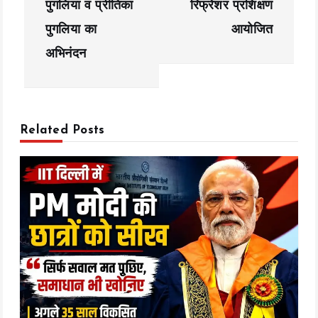
n
पुगलिया व प्रीतिका
रिफ्रेशर प्रशिक्षण
a
पुगलिया का
आयोजित
अभिनंदन
v
i
g
Related Posts
a
t
i
o
n