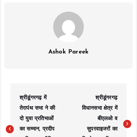
o
p
n
k
p
k
Ashok Pareek
P
श्रीडूंगरगढ़ में
श्रीडूंगरगढ़
o
तेरापंथ सभा ने की
विधानसभा क्षेत्र में
s
दो युवा प्रतिभाओं
बीएलओ व
t
का सम्मान, प्रदीप
सुपरवाइजरों का