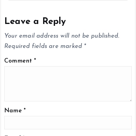
b
er
l
s
y
re
o
A
Li
o
p
n
Leave a Reply
k
p
k
Your email address will not be published.
Required fields are marked
*
Comment
*
Name
*