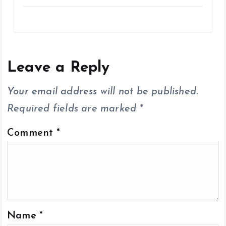
a
wi
m
h
o
h
ce
tt
ai
at
p
a
b
er
l
s
y
re
o
A
Li
o
p
n
Leave a Reply
k
p
k
Your email address will not be published.
Required fields are marked
*
Comment
*
Name
*