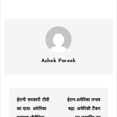
b
er
l
s
y
re
o
A
Li
o
p
n
k
p
k
Ashok Pareek
P
ईरानी सरकारी टीवी
ईरान-अमेरिका तनाव
o
का दावा- अमेरिका
बढ़ा: अमेरिकी टैंकर
s