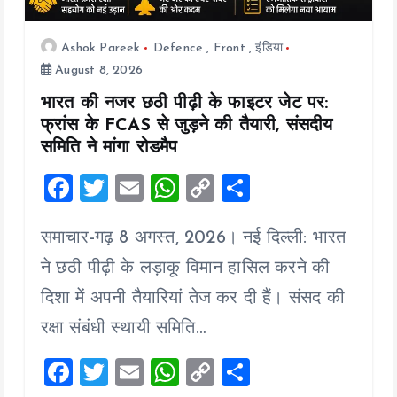
Ashok Pareek
Defence
,
Front
,
इंडिया
August 8, 2026
भारत की नजर छठी पीढ़ी के फाइटर जेट पर:
फ्रांस के FCAS से जुड़ने की तैयारी, संसदीय
समिति ने मांगा रोडमैप
F
T
E
W
C
S
a
wi
m
h
o
h
समाचार-गढ़ 8 अगस्त, 2026। नई दिल्ली: भारत
ce
tt
ai
at
p
a
b
er
l
s
y
re
ने छठी पीढ़ी के लड़ाकू विमान हासिल करने की
o
A
Li
दिशा में अपनी तैयारियां तेज कर दी हैं। संसद की
o
p
n
रक्षा संबंधी स्थायी समिति…
k
p
k
F
T
E
W
C
S