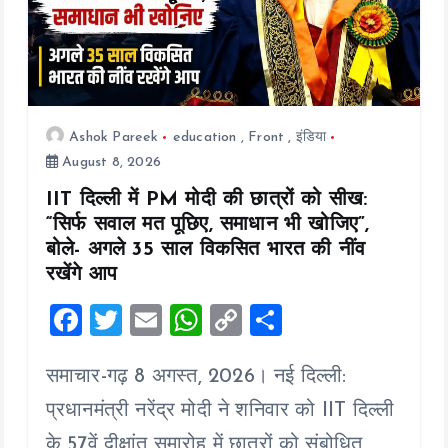
Ashok Pareek
education
,
Front
,
इंडिया
August 8, 2026
IIT दिल्ली में PM मोदी की छात्रों को सीख:
“सिर्फ सवाल मत पूछिए, समाधान भी खोजिए”,
बोले- अगले 35 साल विकसित भारत की नींव
रखेंगे आप
F
T
E
W
C
S
a
wi
m
h
o
h
समाचार-गढ़ 8 अगस्त, 2026। नई दिल्ली:
ce
tt
ai
at
p
a
b
er
l
s
y
re
प्रधानमंत्री नरेंद्र मोदी ने शनिवार को IIT दिल्ली
के 57वें दीक्षांत समारोह में छात्रों को संबोधित