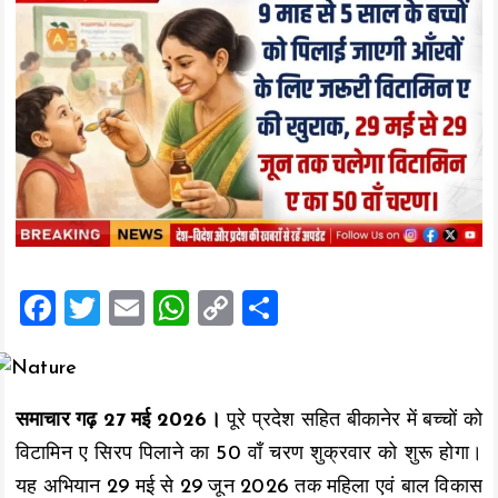
F
T
E
W
C
S
a
wi
m
h
o
h
ce
tt
ai
at
p
a
b
er
l
s
y
re
समाचार गढ़ 27 मई 2026।
पूरे प्रदेश सहित बीकानेर में बच्चों को
o
A
Li
विटामिन ए सिरप पिलाने का 50 वाँ चरण शुक्रवार को शुरू होगा।
o
p
n
यह अभियान 29 मई से 29 जून 2026 तक महिला एवं बाल विकास