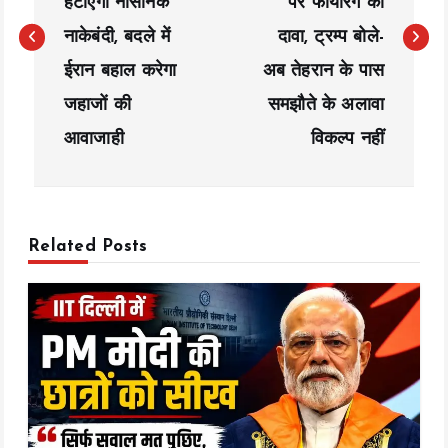
हटाएगा नौसैनिक
पर फायरिंग का
t
नाकेबंदी, बदले में
दावा, ट्रम्प बोले-
n
ईरान बहाल करेगा
अब तेहरान के पास
a
जहाजों की
समझौते के अलावा
आवाजाही
विकल्प नहीं
v
i
g
Related Posts
a
t
i
o
n