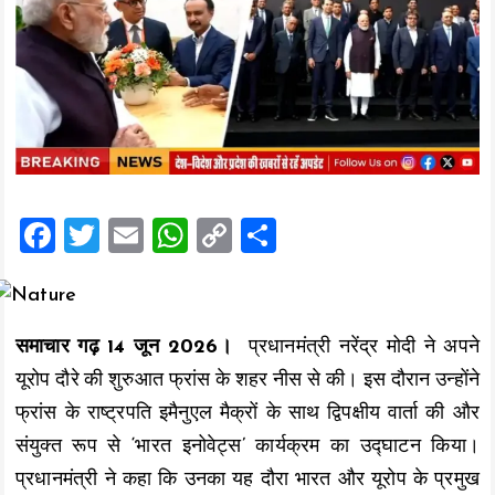
F
T
E
W
C
S
a
wi
m
h
o
h
ce
tt
ai
at
p
a
b
er
l
s
y
re
समाचार गढ़ 14 जून 2026।
प्रधानमंत्री नरेंद्र मोदी ने अपने
o
A
Li
यूरोप दौरे की शुरुआत फ्रांस के शहर नीस से की। इस दौरान उन्होंने
o
p
n
फ्रांस के राष्ट्रपति इमैनुएल मैक्रों के साथ द्विपक्षीय वार्ता की और
k
p
k
संयुक्त रूप से ‘भारत इनोवेट्स’ कार्यक्रम का उद्घाटन किया।
प्रधानमंत्री ने कहा कि उनका यह दौरा भारत और यूरोप के प्रमुख