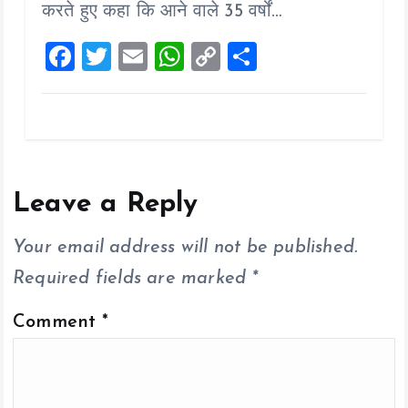
o
p
n
करते हुए कहा कि आने वाले 35 वर्षों…
k
p
k
F
T
E
W
C
S
a
wi
m
h
o
h
ce
tt
ai
at
p
a
b
er
l
s
y
re
o
A
Li
o
p
n
Leave a Reply
k
p
k
Your email address will not be published.
Required fields are marked
*
Comment
*