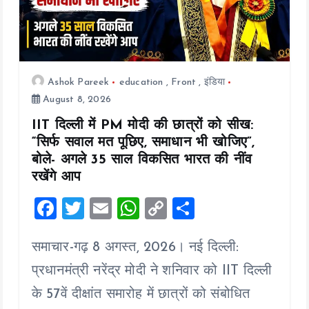
Ashok Pareek
education
,
Front
,
इंडिया
August 8, 2026
IIT दिल्ली में PM मोदी की छात्रों को सीख:
“सिर्फ सवाल मत पूछिए, समाधान भी खोजिए”,
बोले- अगले 35 साल विकसित भारत की नींव
रखेंगे आप
F
T
E
W
C
S
a
wi
m
h
o
h
समाचार-गढ़ 8 अगस्त, 2026। नई दिल्ली:
ce
tt
ai
at
p
a
b
er
l
s
y
re
प्रधानमंत्री नरेंद्र मोदी ने शनिवार को IIT दिल्ली
o
A
Li
के 57वें दीक्षांत समारोह में छात्रों को संबोधित