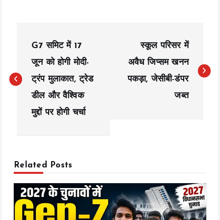
P
G7 समिट में 17
स्कूल परिसर में
o
जून को होगी मोदी-
अवैध जिप्सम खनन
s
ट्रंप मुलाकात, ट्रेड
पकड़ा, जेसीबी-डंपर
t
डील और वैश्विक
जब्त
n
मुद्दों पर होगी चर्चा
a
v
Related Posts
i
g
a