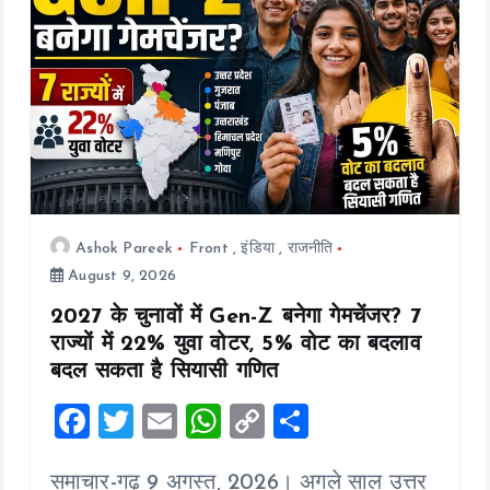
t
i
o
n
Ashok Pareek
Front
,
इंडिया
,
राजनीति
August 9, 2026
2027 के चुनावों में Gen-Z बनेगा गेमचेंजर? 7
राज्यों में 22% युवा वोटर, 5% वोट का बदलाव
बदल सकता है सियासी गणित
F
T
E
W
C
S
a
wi
m
h
o
h
समाचार-गढ़ 9 अगस्त, 2026। अगले साल उत्तर