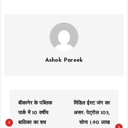
o
A
Li
o
p
n
k
p
k
Ashok Pareek
P
बीकानेर के पब्लिक
मिडिल ईस्ट जंग का
o
पार्क में 10 वर्षीय
असर: पेट्रोल ₹105,
s
बालिका का शव
सोना 1.90 लाख