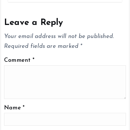
b
er
l
s
y
re
o
A
Li
o
p
n
Leave a Reply
k
p
k
Your email address will not be published.
Required fields are marked
*
Comment
*
Name
*