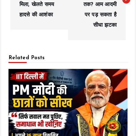
t
मिला, खेलते समय
तक? आम आदमी
n
हादसे की आशंका
पर पड़ सकता है
a
सीधा झटका
v
i
Related Posts
g
a
t
i
o
n