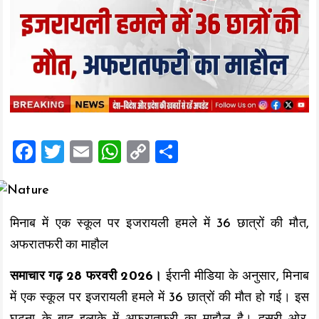
F
T
E
W
C
S
a
wi
m
h
o
h
ce
tt
ai
at
p
a
b
er
l
s
y
re
मिनाब में एक स्कूल पर इजरायली हमले में 36 छात्रों की मौत,
o
A
Li
अफरातफरी का माहौल
o
p
n
समाचार गढ़ 28 फरवरी 2026।
ईरानी मीडिया के अनुसार, मिनाब
k
p
k
में एक स्कूल पर इजरायली हमले में 36 छात्रों की मौत हो गई। इस