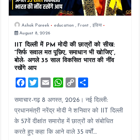
Ashok Pareek
education
,
Front
,
इंडिया
August 8, 2026
IIT दिल्ली में PM मोदी की छात्रों को सीख:
“सिर्फ सवाल मत पूछिए, समाधान भी खोजिए”,
बोले- अगले 35 साल विकसित भारत की नींव
रखेंगे आप
F
T
E
W
C
S
a
wi
m
h
o
h
समाचार-गढ़ 8 अगस्त, 2026। नई दिल्ली:
ce
tt
ai
at
p
a
b
er
l
s
y
re
प्रधानमंत्री नरेंद्र मोदी ने शनिवार को IIT दिल्ली
o
A
Li
के 57वें दीक्षांत समारोह में छात्रों को संबोधित
o
p
n
करते हुए कहा कि आने वाले 35 वर्षों…