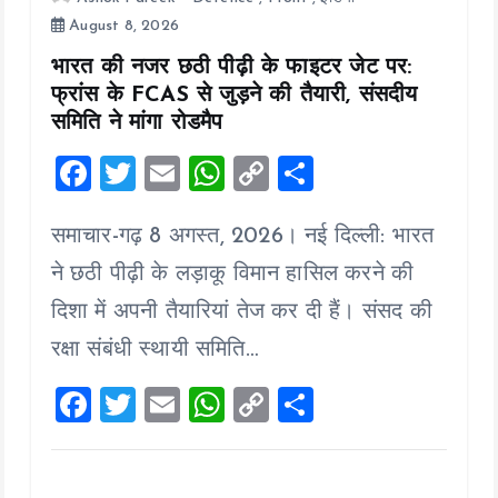
August 8, 2026
भारत की नजर छठी पीढ़ी के फाइटर जेट पर:
फ्रांस के FCAS से जुड़ने की तैयारी, संसदीय
समिति ने मांगा रोडमैप
F
T
E
W
C
S
a
wi
m
h
o
h
समाचार-गढ़ 8 अगस्त, 2026। नई दिल्ली: भारत
ce
tt
ai
at
p
a
b
er
l
s
y
re
ने छठी पीढ़ी के लड़ाकू विमान हासिल करने की
o
A
Li
दिशा में अपनी तैयारियां तेज कर दी हैं। संसद की
o
p
n
रक्षा संबंधी स्थायी समिति…
k
p
k
F
T
E
W
C
S
a
wi
m
h
o
h
ce
tt
ai
at
p
a