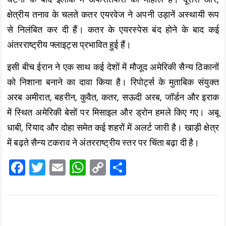
घटना के बाद इलाके में अफरातफरी का माहौल है। दूसरी ओर,
क्षेत्रीय तनाव के चलते कतर एयरवेज ने अपनी उड़ानें अस्थायी रूप
से निलंबित कर दी हैं। कतर के एयरस्पेस बंद होने के बाद कई
अंतरराष्ट्रीय फ्लाइट्स प्रभावित हुई हैं।
इसी बीच ईरान ने एक साथ कई देशों में मौजूद अमेरिकी सैन्य ठिकानों
को निशाना बनाने का दावा किया है। रिपोर्ट्स के मुताबिक संयुक्त
अरब अमीरात, बहरीन, कुवैत, कतर, सऊदी अरब, जॉर्डन और इराक
में स्थित अमेरिकी बेसों पर मिसाइल और ड्रोन हमले किए गए। अबू
धाबी, रियाद और दोहा समेत कई शहरों में अलर्ट जारी है। खाड़ी क्षेत्र
में बढ़ते सैन्य टकराव ने अंतरराष्ट्रीय स्तर पर चिंता बढ़ा दी है।
F
T
E
W
C
S
a
wi
m
h
o
h
ce
tt
ai
at
p
a
b
er
l
s
y
re