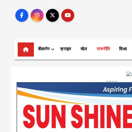
p
t
o
c
o
n
t
बीकानेर
क्राइम
खेल
राजनीति
शिक्षा
e
n
t