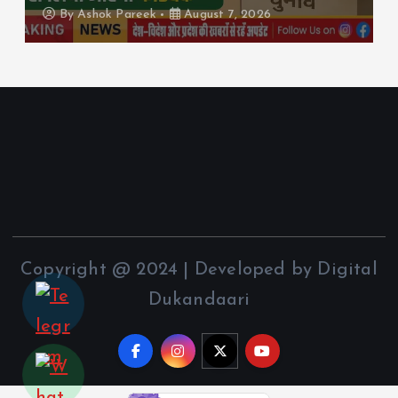
eek
August 7, 2026
By
Ashok Pareek
Copyright @ 2024 | Developed by Digital
Dukandaari