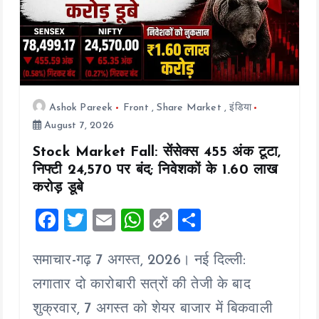
n
Ashok Pareek
Front
,
Share Market
,
इंडिया
August 7, 2026
Stock Market Fall: सेंसेक्स 455 अंक टूटा,
निफ्टी 24,570 पर बंद; निवेशकों के ₹1.60 लाख
करोड़ डूबे
F
T
E
W
C
S
a
wi
m
h
o
h
समाचार-गढ़ 7 अगस्त, 2026। नई दिल्ली:
ce
tt
ai
at
p
a
b
er
l
s
y
re
लगातार दो कारोबारी सत्रों की तेजी के बाद
o
A
Li
शुक्रवार, 7 अगस्त को शेयर बाजार में बिकवाली