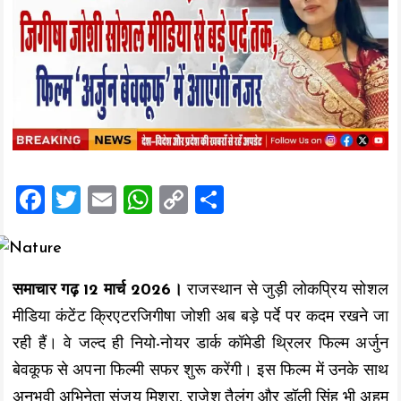
F
T
E
W
C
S
a
wi
m
h
o
h
ce
tt
ai
at
p
a
b
er
l
s
y
re
समाचार गढ़ 12 मार्च 2026।
राजस्थान से जुड़ी लोकप्रिय सोशल
o
A
Li
मीडिया कंटेंट क्रिएटरजिगीषा जोशी अब बड़े पर्दे पर कदम रखने जा
o
p
n
रही हैं। वे जल्द ही नियो-नोयर डार्क कॉमेडी थ्रिलर फिल्म अर्जुन
k
p
k
बेवकूफ से अपना फिल्मी सफर शुरू करेंगी। इस फिल्म में उनके साथ
अनुभवी अभिनेता संजय मिश्रा, राजेश तैलंग और डॉली सिंह भी अहम