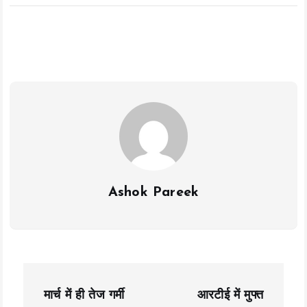
ce
tt
ai
at
p
a
b
er
l
s
y
re
o
A
Li
o
p
n
k
p
k
Ashok Pareek
P
मार्च में ही तेज गर्मी
आरटीई में मुफ्त
o