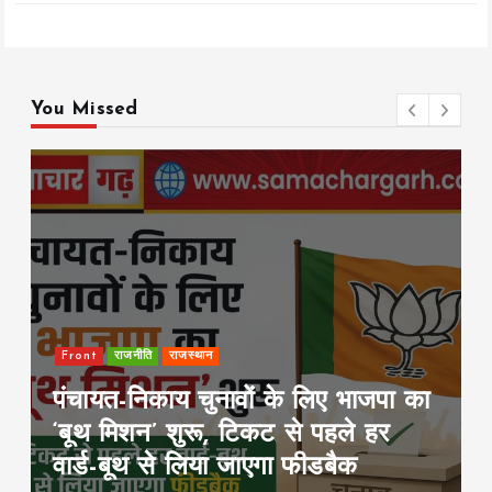
You Missed
राजस्थान
Front
Rajya
इंडिया
य चुनावों के लिए भाजपा का
पटना में सड़क ह
शुरू, टिकट से पहले हर
गाड़ियां फूंकीं;
े लिया जाएगा फीडबैक
जलाई, हाईवे जा