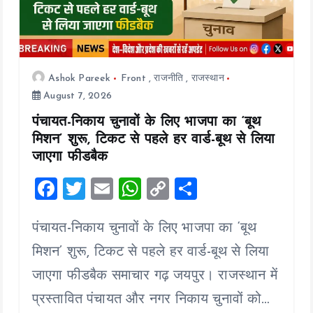
Ashok Pareek
Front
,
राजनीति
,
राजस्थान
August 7, 2026
पंचायत-निकाय चुनावों के लिए भाजपा का ‘बूथ
मिशन’ शुरू, टिकट से पहले हर वार्ड-बूथ से लिया
जाएगा फीडबैक
F
T
E
W
C
S
a
wi
m
h
o
h
पंचायत-निकाय चुनावों के लिए भाजपा का ‘बूथ
ce
tt
ai
at
p
a
b
er
l
s
y
re
मिशन’ शुरू, टिकट से पहले हर वार्ड-बूथ से लिया
o
A
Li
जाएगा फीडबैक समाचार गढ़ जयपुर। राजस्थान में
o
p
n
प्रस्तावित पंचायत और नगर निकाय चुनावों को…