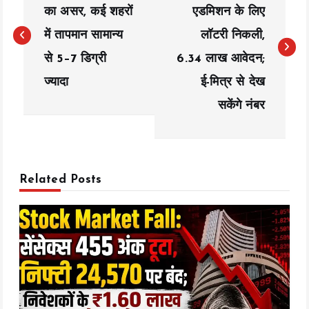
का असर, कई शहरों
एडमिशन के लिए
s
में तापमान सामान्य
लॉटरी निकली,
t
से 5–7 डिग्री
6.34 लाख आवेदन;
n
ज्यादा
ई-मित्र से देख
a
सकेंगे नंबर
v
i
Related Posts
g
a
t
i
o