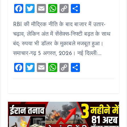
F
T
E
W
C
S
a
wi
m
h
o
h
RBI की मौद्रिक नीति के बाद बाजार में उतार-
ce
tt
ai
at
p
a
b
er
l
s
y
re
चढ़ाव, लेकिन अंत में सेंसेक्स-निफ्टी बढ़त के साथ
o
A
Li
बंद; रुपया भी डॉलर के मुकाबले मजबूत हुआ।
o
p
n
समाचार-गढ़ 5 अगस्त, 2026। नई दिल्ली:…
k
p
k
F
T
E
W
C
S
a
wi
m
h
o
h
ce
tt
ai
at
p
a
b
er
l
s
y
re
o
A
Li
o
p
n
k
p
k