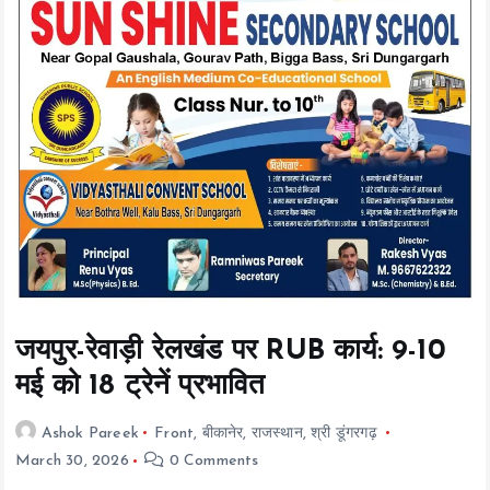
o
c
o
n
t
e
n
t
जयपुर-रेवाड़ी रेलखंड पर RUB कार्य: 9-10
मई को 18 ट्रेनें प्रभावित
Ashok Pareek
Front
,
बीकानेर
,
राजस्थान
,
श्री डूंगरगढ़
March 30, 2026
0 Comments