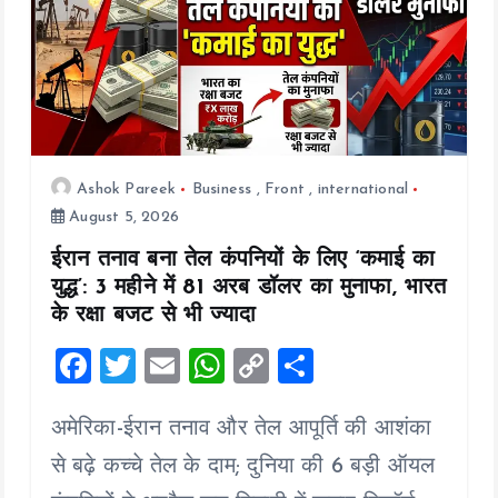
Ashok Pareek
Business
,
Front
,
international
August 5, 2026
ईरान तनाव बना तेल कंपनियों के लिए ‘कमाई का
युद्ध’: 3 महीने में 81 अरब डॉलर का मुनाफा, भारत
के रक्षा बजट से भी ज्यादा
F
T
E
W
C
S
a
wi
m
h
o
h
अमेरिका-ईरान तनाव और तेल आपूर्ति की आशंका
ce
tt
ai
at
p
a
b
er
l
s
y
re
से बढ़े कच्चे तेल के दाम; दुनिया की 6 बड़ी ऑयल