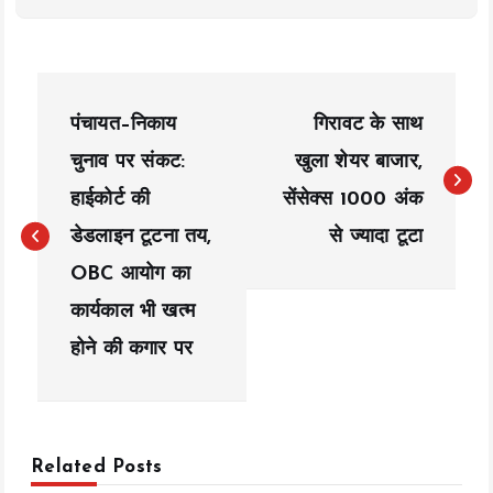
P
पंचायत–निकाय
गिरावट के साथ
o
चुनाव पर संकट:
खुला शेयर बाजार,
s
हाईकोर्ट की
सेंसेक्स 1000 अंक
t
डेडलाइन टूटना तय,
से ज्यादा टूटा
n
OBC आयोग का
a
कार्यकाल भी खत्म
होने की कगार पर
v
i
g
Related Posts
a