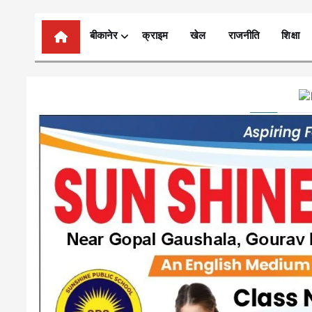
n
t
बीकानेर
क्राइम
खेल
राजनीति
शिक्षा
e
n
t