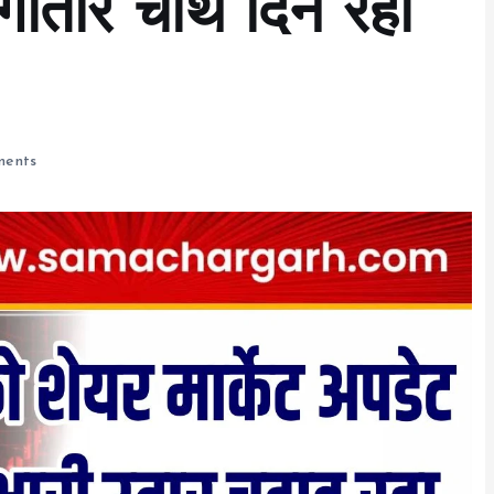
ातार चौथे दिन रही
ents