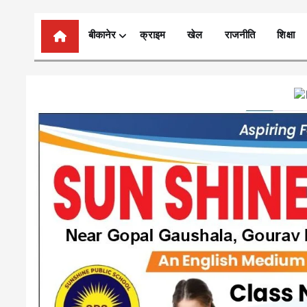
n
t
बीकानेर
क्राइम
खेल
राजनीति
शिक्षा
e
n
t