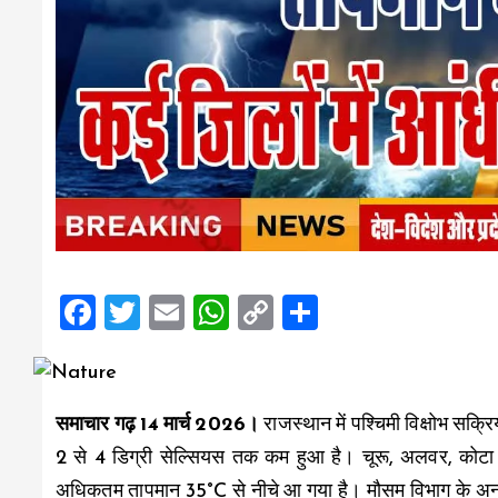
F
T
E
W
C
S
a
wi
m
h
o
h
ce
tt
ai
at
p
a
b
er
l
s
y
re
समाचार गढ़ 14 मार्च 2026।
राजस्थान में पश्चिमी विक्षोभ सक्र
o
A
Li
2 से 4 डिग्री सेल्सियस तक कम हुआ है। चूरू, अलवर, कोटा और प
o
p
n
अधिकतम तापमान 35°C से नीचे आ गया है। मौसम विभाग के अनुस