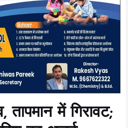
व, तापमान में गिरावट;