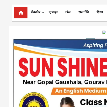
n
t
बीकानेर
क्राइम
खेल
राजनीति
शिक्षा
e
n
t