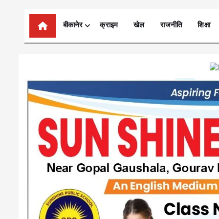
n
t
बीकानेर
क्राइम
खेल
राजनीति
शिक्षा
e
n
t