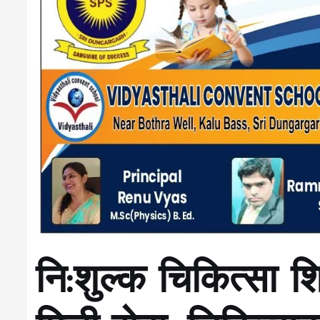
नि:शुल्क चिकित्सा शि