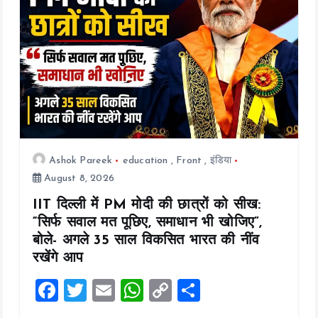
t
i
o
n
Ashok Pareek
education
,
Front
,
इंडिया
August 8, 2026
IIT दिल्ली में PM मोदी की छात्रों को सीख:
“सिर्फ सवाल मत पूछिए, समाधान भी खोजिए”,
बोले- अगले 35 साल विकसित भारत की नींव
रखेंगे आप
F
T
E
W
C
S
a
wi
m
h
o
h