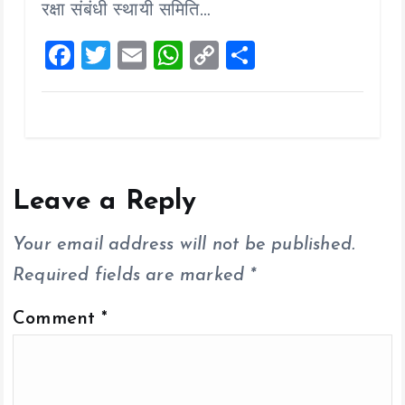
o
p
n
रक्षा संबंधी स्थायी समिति…
k
p
k
F
T
E
W
C
S
a
wi
m
h
o
h
ce
tt
ai
at
p
a
b
er
l
s
y
re
o
A
Li
o
p
n
Leave a Reply
k
p
k
Your email address will not be published.
Required fields are marked
*
Comment
*