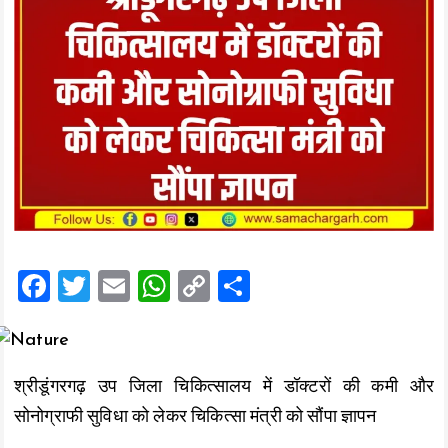
F
T
E
W
C
S
a
wi
m
h
o
h
ce
tt
ai
at
p
a
b
er
l
s
y
re
श्रीडूंगरगढ़ उप जिला चिकित्सालय में डॉक्टरों की कमी और
o
A
Li
सोनोग्राफी सुविधा को लेकर चिकित्सा मंत्री को सौंपा ज्ञापन
o
p
n