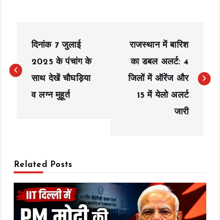
P
दिनांक 7 जुलाई
राजस्थान में बारिश
o
2025 के पंचांग के
का डबल अलर्ट: 4
s
साथ देखें चौघड़िया
जिलों में ऑरेंज और
t
व लग्न मुहूर्त
15 में येलो अलर्ट
n
जारी
a
v
Related Posts
i
g
a