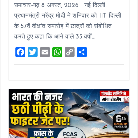
समाचार-गढ़ 8 अगस्त, 2026। नई दिल्ली:
ce
tt
ai
at
p
a
b
er
l
s
y
re
प्रधानमंत्री नरेंद्र मोदी ने शनिवार को IIT दिल्ली
o
A
Li
के 57वें दीक्षांत समारोह में छात्रों को संबोधित
o
p
n
करते हुए कहा कि आने वाले 35 वर्षों…
k
p
k
F
T
E
W
C
S
a
wi
m
h
o
h
ce
tt
ai
at
p
a
b
er
l
s
y
re
o
A
Li
o
p
n
k
p
k