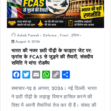
Ashok Pareek
Defence
,
Front
,
इंडिया
August 8, 2026
भारत की नजर छठी पीढ़ी के फाइटर जेट पर:
फ्रांस के FCAS से जुड़ने की तैयारी, संसदीय
समिति ने मांगा रोडमैप
F
T
E
W
C
S
a
wi
m
h
o
h
समाचार-गढ़ 8 अगस्त, 2026। नई दिल्ली: भारत
ce
tt
ai
at
p
a
b
er
l
s
y
re
ने छठी पीढ़ी के लड़ाकू विमान हासिल करने की
o
A
Li
दिशा में अपनी तैयारियां तेज कर दी हैं। संसद की