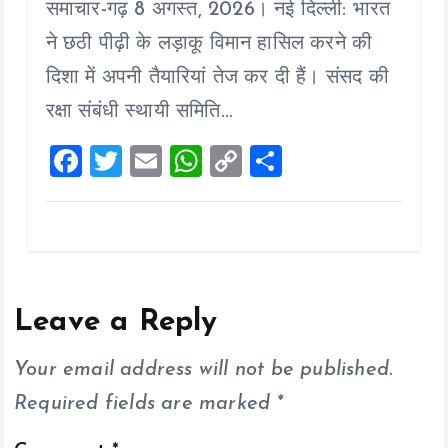
समाचार-गढ़ 8 अगस्त, 2026। नई दिल्ली: भारत
ce
tt
ai
at
p
a
b
er
l
s
y
re
ने छठी पीढ़ी के लड़ाकू विमान हासिल करने की
o
A
Li
दिशा में अपनी तैयारियां तेज कर दी हैं। संसद की
o
p
n
रक्षा संबंधी स्थायी समिति…
k
p
k
F
T
E
W
C
S
a
wi
m
h
o
h
ce
tt
ai
at
p
a
b
er
l
s
y
re
o
A
Li
o
p
n
Leave a Reply
k
p
k
Your email address will not be published.
Required fields are marked
*