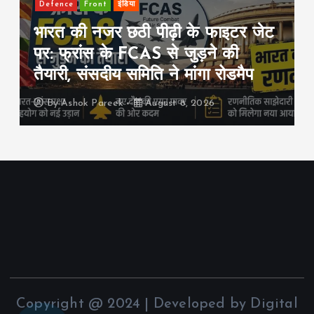
Front
international
राजनीति
सऊदी-तुर्की-पाकिस्तान का बड़ा रक्षा
समझौता: एक पर हमला हुआ तो तीनों पर
हमला माना जाएगा
By
Ashok Pareek
August 8, 2026
Copyright @ 2024 | Developed by Digital