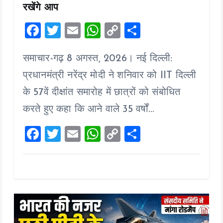
रखेंगे आप
F
T
E
W
C
S
a
wi
m
h
o
h
समाचार-गढ़ 8 अगस्त, 2026। नई दिल्ली:
ce
tt
ai
at
p
a
b
er
l
s
y
re
प्रधानमंत्री नरेंद्र मोदी ने शनिवार को IIT दिल्ली
o
A
Li
के 57वें दीक्षांत समारोह में छात्रों को संबोधित
o
p
n
करते हुए कहा कि आने वाले 35 वर्षों…
k
p
k
F
T
E
W
C
S
a
wi
m
h
o
h
ce
tt
ai
at
p
a
b
er
l
s
y
re
o
A
Li
o
p
n