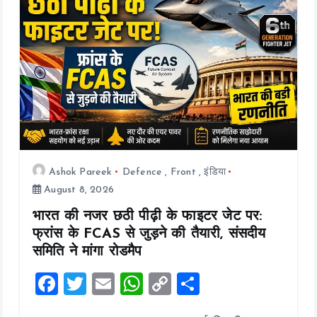
k
p
k
Ashok Pareek
Defence
,
Front
,
इंडिया
August 8, 2026
भारत की नजर छठी पीढ़ी के फाइटर जेट पर:
फ्रांस के FCAS से जुड़ने की तैयारी, संसदीय
समिति ने मांगा रोडमैप
F
T
E
W
C
S
a
wi
m
h
o
h