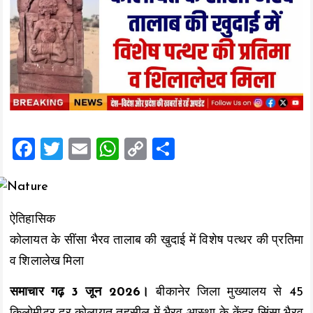
F
T
E
W
C
S
a
wi
m
h
o
h
ce
tt
ai
at
p
a
b
er
l
s
y
re
ऐतिहासिक
o
A
Li
कोलायत के सींसा भैरव तालाब की खुदाई में विशेष पत्थर की प्रतिमा
o
p
n
व शिलालेख मिला
k
p
k
समाचार गढ़ 3 जून 2026।
बीकानेर जिला मुख्यालय से 45