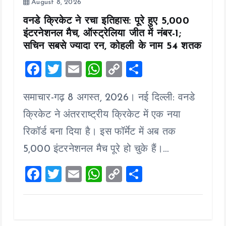
August 8, 2026
वनडे क्रिकेट ने रचा इतिहास: पूरे हुए 5,000
इंटरनेशनल मैच, ऑस्ट्रेलिया जीत में नंबर-1;
सचिन सबसे ज्यादा रन, कोहली के नाम 54 शतक
F
T
E
W
C
S
a
wi
m
h
o
h
समाचार-गढ़ 8 अगस्त, 2026। नई दिल्ली: वनडे
ce
tt
ai
at
p
a
b
er
l
s
y
re
क्रिकेट ने अंतरराष्ट्रीय क्रिकेट में एक नया
o
A
Li
रिकॉर्ड बना दिया है। इस फॉर्मेट में अब तक
o
p
n
5,000 इंटरनेशनल मैच पूरे हो चुके हैं।…
k
p
k
F
T
E
W
C
S
a
wi
m
h
o
h
ce
tt
ai
at
p
a
b
er
l
s
y
re