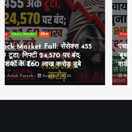
Front
राजनीति
राजस्थान
पंचायत-निकाय चुनावों के लिए भाजपा का
‘बूथ मिशन’ शुरू, टिकट से पहले हर
वार्ड-बूथ से लिया जाएगा फीडबैक
By
Ashok Pareek
August 7, 2026