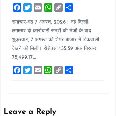
F
T
E
W
C
S
a
wi
m
h
o
h
समाचार-गढ़ 7 अगस्त, 2026। नई दिल्ली:
ce
tt
ai
at
p
a
b
er
l
s
y
re
लगातार दो कारोबारी सत्रों की तेजी के बाद
o
A
Li
शुक्रवार, 7 अगस्त को शेयर बाजार में बिकवाली
o
p
n
देखने को मिली। सेंसेक्स 455.59 अंक गिरकर
k
p
k
78,499.17…
F
T
E
W
C
S
a
wi
m
h
o
h
ce
tt
ai
at
p
a
b
er
l
s
y
re
o
A
Li
o
p
n
Leave a Reply