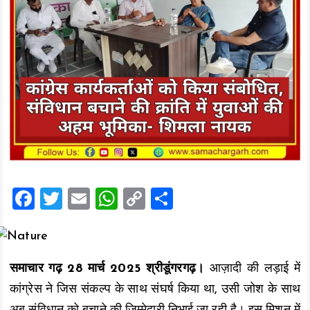
F
T
E
W
C
S
a
wi
m
h
o
h
ce
tt
ai
at
p
a
b
er
l
s
y
re
समाचार गढ़ 28 मार्च 2025 श्रीडूंगरगढ़।
आज़ादी की लड़ाई में
o
A
Li
कांग्रेस ने जिस संकल्प के साथ संघर्ष किया था, उसी जोश के साथ
o
p
n