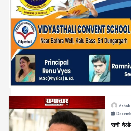
Ashok
Decembe
सनी देओ