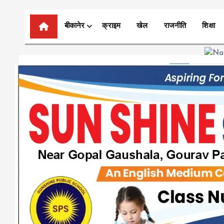
n
t
बीकानेर
क्राइम
खेल
राजनीति
शिक्षा
e
n
t