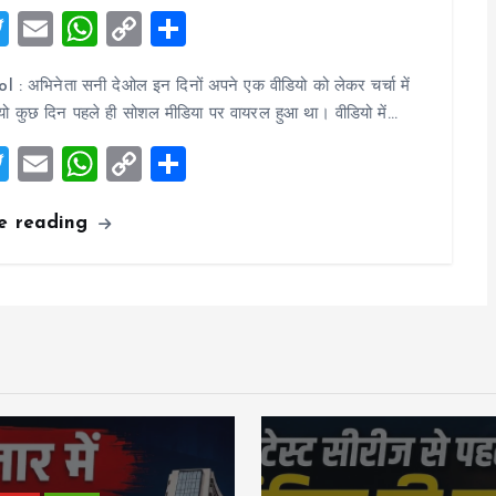
T
E
W
C
S
wi
m
h
o
h
 : अभिनेता सनी देओल इन दिनों अपने एक वीडियो को लेकर चर्चा में
tt
ai
at
p
a
ियो कुछ दिन पहले ही सोशल मीडिया पर वायरल हुआ था। वीडियो में…
er
l
s
y
re
T
E
W
C
S
A
Li
wi
m
h
o
h
p
n
e reading
tt
ai
at
p
a
p
k
er
l
s
y
re
A
Li
p
n
p
k