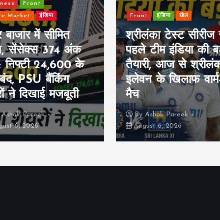
iness
Front
re Market
इंडिया
Front
इंडिया
खेल
 बाजार में सीमित
श्रीलंका टेस्ट सीरीज 
त, सेंसेक्स 374 अंक
पहले टीम इंडिया की बड
ा; निफ्टी 24,600 के
तैयारी, आज से श्रीलं
बंद, PSU बैंकिंग
इलेवन के खिलाफ वार्
ों ने दिखाई मजबूती
मैच
y
Ashok Pareek
By
Ashok Pareek
ust 6, 2026
August 6, 2026