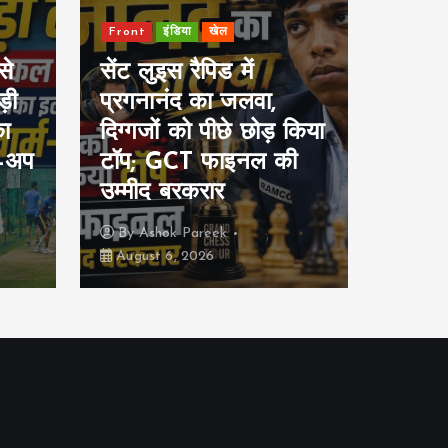
Front
इंडिया
खेल
Front
से
सेंट लुइस रैपिड में
शेख ह
़ी
प्रगनानंद का जलवा,
कॉन्फ्र
का
दिग्गजों को पीछे छोड़ किया
नाराज़
म-अप
टॉप; GCT फाइनल की
पड़ने
उम्मीद बरकरार
चिंता
By
Ashok Pareek
By
As
August 6, 2026
August