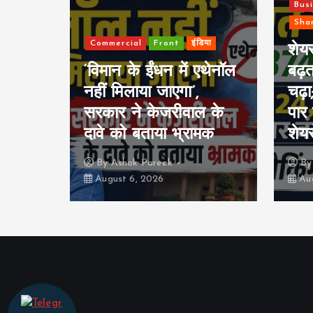
Bus
Sha
ाव के
Commercial
Front
इंडिया
ंद
शेयर
स 152
‘विमान के ईंधन में एथेनॉल
बढ़
 की
नहीं मिलाया जाएगा’,
चढ़
रोड़
सरकार ने केजरीवाल के
पार 
दावे को बताया भ्रामक
शेयर
By
Ashok Pareek
B
August 6, 2026
Aug