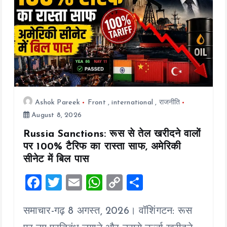
o
n
Ashok Pareek
Front
,
international
,
राजनीति
August 8, 2026
Russia Sanctions: रूस से तेल खरीदने वालों
पर 100% टैरिफ का रास्ता साफ, अमेरिकी
सीनेट में बिल पास
F
T
E
W
C
S
a
wi
m
h
o
h
समाचार-गढ़ 8 अगस्त, 2026। वॉशिंगटन: रूस
ce
tt
ai
at
p
a