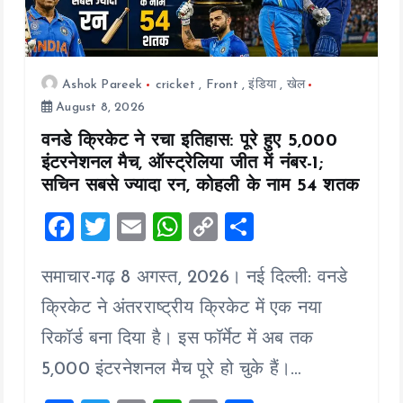
Ashok Pareek
cricket
,
Front
,
इंडिया
,
खेल
August 8, 2026
वनडे क्रिकेट ने रचा इतिहास: पूरे हुए 5,000
इंटरनेशनल मैच, ऑस्ट्रेलिया जीत में नंबर-1;
सचिन सबसे ज्यादा रन, कोहली के नाम 54 शतक
F
T
E
W
C
S
a
wi
m
h
o
h
समाचार-गढ़ 8 अगस्त, 2026। नई दिल्ली: वनडे
ce
tt
ai
at
p
a
b
er
l
s
y
re
क्रिकेट ने अंतरराष्ट्रीय क्रिकेट में एक नया
o
A
Li
रिकॉर्ड बना दिया है। इस फॉर्मेट में अब तक
o
p
n
5,000 इंटरनेशनल मैच पूरे हो चुके हैं।…
k
p
k