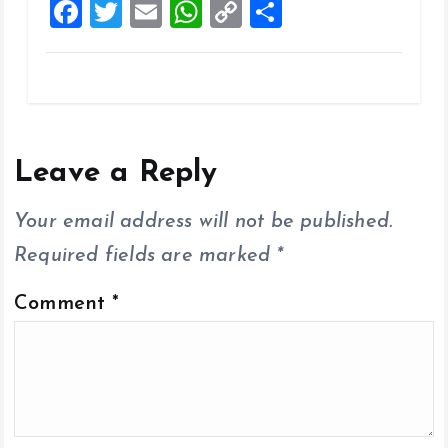
F
T
E
W
C
S
a
wi
m
h
o
h
ce
tt
ai
at
p
a
b
er
l
s
y
re
o
A
Li
o
p
n
Leave a Reply
k
p
k
Your email address will not be published.
Required fields are marked
*
Comment
*