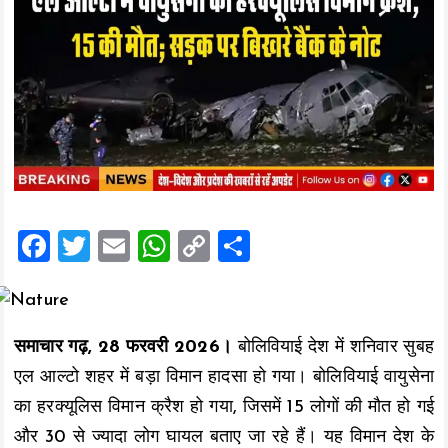
F
T
E
W
C
S
a
wi
m
h
o
h
ce
tt
ai
at
p
a
b
er
l
s
y
re
समाचार गढ़, 28 फरवरी 2026।
बोलिवियाई देश में शनिवार सुबह
o
A
Li
एल आल्टो शहर में बड़ा विमान हादसा हो गया। बोलिवियाई वायुसेना
o
p
n
का हरक्यूलिस विमान क्रैश हो गया, जिसमें 15 लोगों की मौत हो गई
k
p
k
और 30 से ज्यादा लोग घायल बताए जा रहे हैं। यह विमान देश के