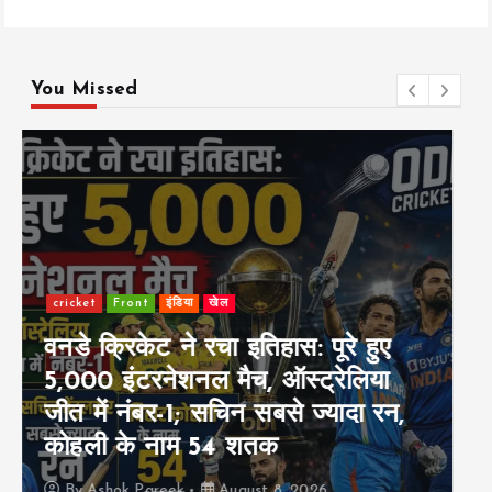
You Missed
Front
Share Market
इंडिया
Stock Market Fall: सेंसेक्स 455
अंक टूटा, निफ्टी 24,570 पर बंद;
निवेशकों के ₹1.60 लाख करोड़ डूबे
By
Ashok Pareek
August 7, 2026