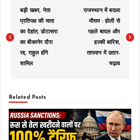
P
बड़ी खबर, नेता
राजस्थान में बदला
o
प्रतिपक्ष की माता
मौसम : होली से
s
का देहांत, डोटासरा
पहले बादल और
t
का बीकानेर दौरा
हल्की बारिश,
n
रद्द, राहुल होंगे
तापमान में उतार-
a
शामिल
चढ़ाव
v
i
Related Posts
g
a
t
i