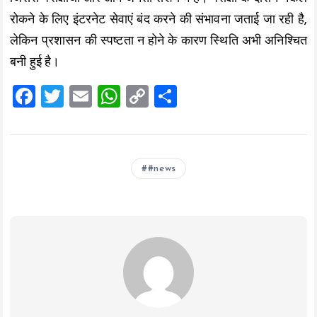
रोकने के लिए इंटरनेट सेवाएं बंद करने की संभावना जताई जा रही है,
लेकिन प्रशासन की स्पष्टता न होने के कारण स्थिति अभी अनिश्चित
बनी हुई है।
F
T
E
W
C
S
a
wi
m
h
o
h
ce
tt
ai
at
p
a
b
er
l
s
y
re
#news
o
A
Li
o
p
n
k
p
k