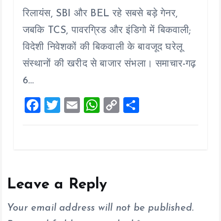
a
wi
m
h
o
h
रिलायंस, SBI और BEL रहे सबसे बड़े गेनर,
ce
tt
ai
at
p
a
b
er
l
s
y
re
जबकि TCS, पावरग्रिड और इंडिगो में बिकवाली;
o
A
Li
विदेशी निवेशकों की बिकवाली के बावजूद घरेलू
o
p
n
संस्थानों की खरीद से बाजार संभला। समाचार-गढ़
k
p
k
6…
F
T
E
W
C
S
a
wi
m
h
o
h
ce
tt
ai
at
p
a
b
er
l
s
y
re
o
A
Li
o
p
n
Leave a Reply
k
p
k
Your email address will not be published.