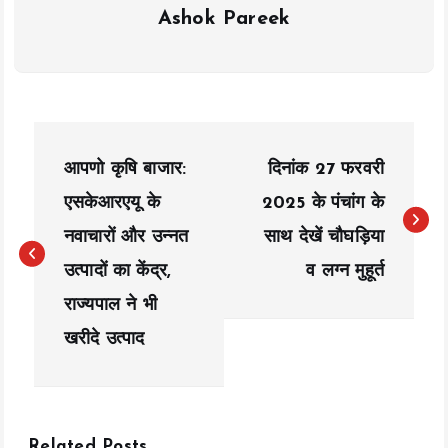
Ashok Pareek
P
आपणो कृषि बाजार:
दिनांक 27 फरवरी
o
एसकेआरएयू के
2025 के पंचांग के
s
नवाचारों और उन्नत
साथ देखें चौघड़िया
t
उत्पादों का केंद्र,
व लग्न मुहूर्त
n
राज्यपाल ने भी
a
खरीदे उत्पाद
v
i
Related Posts