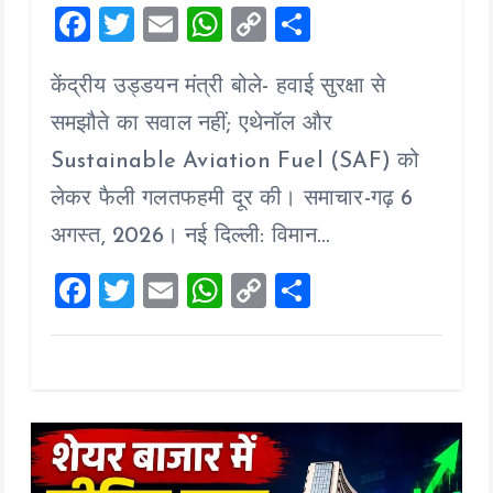
F
T
E
W
C
S
a
wi
m
h
o
h
केंद्रीय उड्डयन मंत्री बोले- हवाई सुरक्षा से
ce
tt
ai
at
p
a
b
er
l
s
y
re
समझौते का सवाल नहीं; एथेनॉल और
o
A
Li
Sustainable Aviation Fuel (SAF) को
o
p
n
लेकर फैली गलतफहमी दूर की। समाचार-गढ़ 6
k
p
k
अगस्त, 2026। नई दिल्ली: विमान…
F
T
E
W
C
S
a
wi
m
h
o
h
ce
tt
ai
at
p
a
b
er
l
s
y
re
o
A
Li
o
p
n