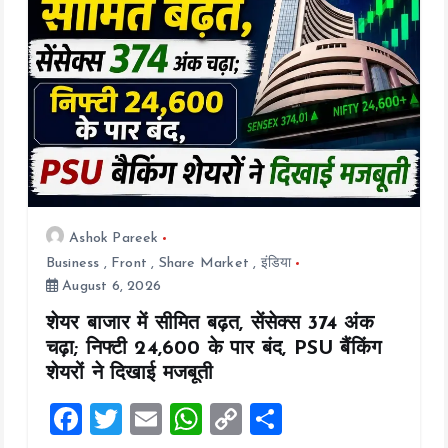
k
p
k
Ashok Pareek
Business
,
Front
,
Share Market
,
इंडिया
August 6, 2026
शेयर बाजार में सीमित बढ़त, सेंसेक्स 374 अंक
चढ़ा; निफ्टी 24,600 के पार बंद, PSU बैंकिंग
शेयरों ने दिखाई मजबूती
F
T
E
W
C
S