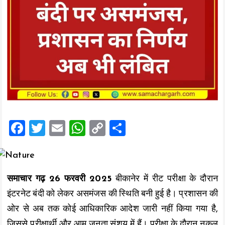
F
T
E
W
C
S
a
wi
m
h
o
h
ce
tt
ai
at
p
a
b
er
l
s
y
re
समाचार गढ़ 26 फरवरी 2025
बीकानेर में रीट परीक्षा के दौरान
o
A
Li
इंटरनेट बंदी को लेकर असमंजस की स्थिति बनी हुई है। प्रशासन की
o
p
n
ओर से अब तक कोई आधिकारिक आदेश जारी नहीं किया गया है,
k
p
k
जिससे परीक्षार्थी और आम जनता संशय में हैं। परीक्षा के दौरान नकल