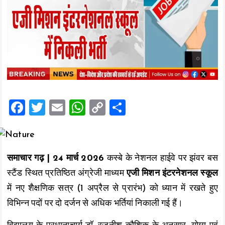
F
T
E
W
C
S
a
wi
m
h
o
h
ce
tt
ai
at
p
a
b
er
l
s
y
re
समाचार गढ़ | 24 मार्च 2026
कस्बे के नेशनल हाईवे पर झंवर बस
o
A
Li
स्टैंड स्थित प्रतिष्ठित अंग्रेजी माध्यम
एजी मिशन इंटरनेशनल स्कूल
o
p
n
में नए शैक्षणिक सत्र (1 अप्रैल से प्रारंभ) को ध्यान में रखते हुए
k
p
k
विभिन्न पदों पर दो दर्जन से अधिक भर्तियां निकाली गई हैं।