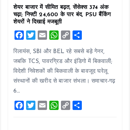
शेयर बाजार में सीमित बढ़त, सेंसेक्स 374 अंक
चढ़ा; निफ्टी 24,600 के पार बंद, PSU बैंकिंग
शेयरों ने दिखाई मजबूती
F
T
E
W
C
S
a
wi
m
h
o
h
रिलायंस, SBI और BEL रहे सबसे बड़े गेनर,
ce
tt
ai
at
p
a
b
er
l
s
y
re
जबकि TCS, पावरग्रिड और इंडिगो में बिकवाली;
o
A
Li
विदेशी निवेशकों की बिकवाली के बावजूद घरेलू
o
p
n
संस्थानों की खरीद से बाजार संभला। समाचार-गढ़
k
p
k
6…
F
T
E
W
C
S
a
wi
m
h
o
h
ce
tt
ai
at
p
a