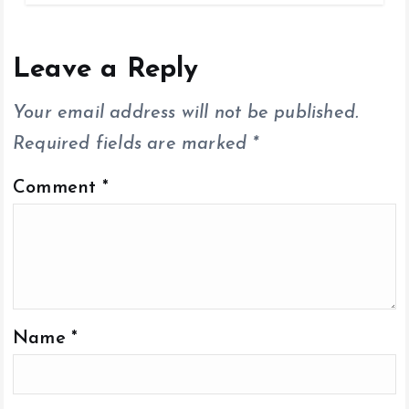
b
er
l
s
y
re
o
A
Li
o
p
n
Leave a Reply
k
p
k
Your email address will not be published.
Required fields are marked
*
Comment
*
Name
*