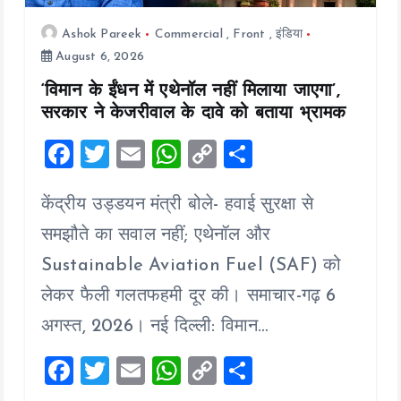
Ashok Pareek
Commercial
,
Front
,
इंडिया
August 6, 2026
‘विमान के ईंधन में एथेनॉल नहीं मिलाया जाएगा’,
सरकार ने केजरीवाल के दावे को बताया भ्रामक
F
T
E
W
C
S
a
wi
m
h
o
h
केंद्रीय उड्डयन मंत्री बोले- हवाई सुरक्षा से
ce
tt
ai
at
p
a
b
er
l
s
y
re
समझौते का सवाल नहीं; एथेनॉल और
o
A
Li
Sustainable Aviation Fuel (SAF) को
o
p
n
लेकर फैली गलतफहमी दूर की। समाचार-गढ़ 6
k
p
k
अगस्त, 2026। नई दिल्ली: विमान…
F
T
E
W
C
S
a
wi
m
h
o
h