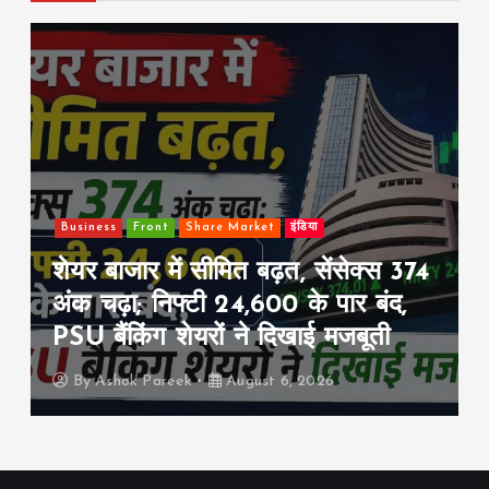
Market
इंडिया
Front
इंडिया
खेल
ित बढ़त, सेंसेक्स 374
श्रीलंका टेस्ट सीरीज 
24,600 के पार बंद,
की बड़ी तैयारी, आज से
 ने दिखाई मजबूती
के खिलाफ वार्म-अप मै
ugust 6, 2026
By
Ashok Pareek
Augus