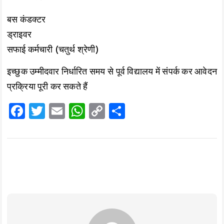
बस कंडक्टर
ड्राइवर
सफाई कर्मचारी (चतुर्थ श्रेणी)
इच्छुक उम्मीदवार निर्धारित समय से पूर्व विद्यालय में संपर्क कर आवेदन
प्रक्रिया पूरी कर सकते हैं
F
T
E
W
C
S
a
wi
m
h
o
h
ce
tt
ai
at
p
a
b
er
l
s
y
re
o
A
Li
o
p
n
k
p
k