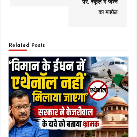
पर, स्कूल में जश्न
v
का माहौल
i
g
a
Related Posts
t
i
o
n