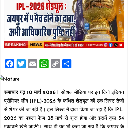
F
T
E
W
C
S
a
wi
m
h
o
h
ce
tt
ai
at
p
a
b
er
l
s
y
re
समाचार गढ़ 10 मार्च 2026।
सोशल मीडिया पर इन दिनों इंडियन
o
A
Li
प्रीमियर लीग (IPL)-2026 के कथित शेड्यूल की एक लिस्ट तेजी
o
p
n
से शेयर की जा रही है। इस लिस्ट में दावा किया जा रहा है कि IPL-
k
p
k
2026 का पहला फेज 28 मार्च से शुरू होगा और इसमें कुल 34
मुकाबले खेले जाएंगे। साथ ही यह भी कहा जा रहा है कि जयपुर के