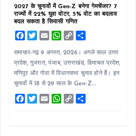
2027 के चुनावों में Gen-Z बनेगा गेमचेंजर? 7
राज्यों में 22% युवा वोटर, 5% वोट का बदलाव
बदल सकता है सियासी गणित
F
T
E
W
C
S
a
wi
m
h
o
h
समाचार-गढ़ 9 अगस्त, 2026। अगले साल उत्तर
ce
tt
ai
at
p
a
b
er
l
s
y
re
प्रदेश, गुजरात, पंजाब, उत्तराखंड, हिमाचल प्रदेश,
o
A
Li
मणिपुर और गोवा में विधानसभा चुनाव होने हैं। इन
o
p
n
चुनावों में 18 से 29 साल के Gen-Z…
k
p
k
F
T
E
W
C
S
a
wi
m
h
o
h
ce
tt
ai
at
p
a
b
er
l
s
y
re