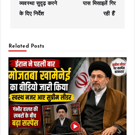
a
व्यवस्था सुदृढ़ करने
पास मिसाइलें गिर
के दिए निर्देश
रही हैं’
v
i
g
Related Posts
a
t
i
o
n