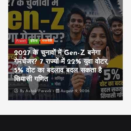
education
Front
इंडिया
ं में Gen-Z बनेगा
IIT दिल्ली में PM म
यों में 22% युवा वोटर,
सीख: “सिर्फ सवाल 
लाव बदल सकता है
भी खोजिए”, बोले-
विकसित भारत की नी
August 9, 2026
By
Ashok Pareek
A