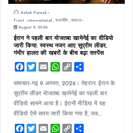
Ashok Pareek
Front
,
international
,
राजनीति
,
वायरल
August 9, 2026
ईरान ने पहली बार मोजतबा खामेनेई का वीडियो
जारी किया: स्वस्थ नजर आए सुप्रीम लीडर,
गंभीर हालत की खबरों के बीच बढ़ा सस्पेंस
F
T
E
W
C
S
a
wi
m
h
o
h
समाचार-गढ़ 9 अगस्त, 2026। तेहरान: ईरान के
ce
tt
ai
at
p
a
b
er
l
s
y
re
सुप्रीम लीडर मोजतबा खामेनेई का पहली बार
o
A
Li
वीडियो सामने आया है। ईरानी मीडिया में यह
o
p
n
वीडियो ऐसे समय जारी किया गया है, जब…
k
p
k
F
T
E
W
C
S