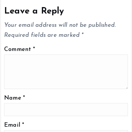
o
A
Li
o
p
n
Leave a Reply
k
p
k
Your email address will not be published.
Required fields are marked
*
Comment
*
Name
*
Email
*