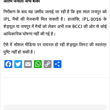
अंतिम फैसला अभी बाकी
निरीक्षण के बाद यह उम्मीद जताई जा रही है कि इस साल जयपुर को
IPL मैचों की मेजबानी मिल सकती है। हालांकि, IPL-2026 के
शेड्यूल या जयपुर में मैचों को लेकर अभी तक BCCI की ओर से कोई
आधिकारिक घोषणा नहीं की गई है।
ऐसे में सोशल मीडिया पर वायरल हो रही शेड्यूल लिस्ट की स्वतंत्र
पुष्टि नहीं हो सकी है।
F
T
E
W
C
S
a
wi
m
h
o
h
ce
tt
ai
at
p
a
b
er
l
s
y
re
o
A
Li
o
p
n