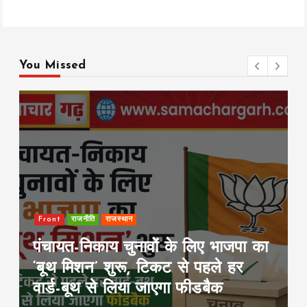
You Missed
नीति
राजस्थान
Front
Rajya
निकाय चुनावों के लिए भाजपा का
पटना में सड
शन’ शुरू, टिकट से पहले हर
गाड़ियां फूं
थ से लिया जाएगा फीडबैक
जलाई, हाईव