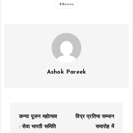
b
er
l
s
y
re
#news
o
A
Li
o
p
n
k
p
k
Ashok Pareek
P
कन्या पूजन महोत्सव
विप्र प्रतिभा सम्मान
o
: सेवा भारती समिति
समारोह में
s