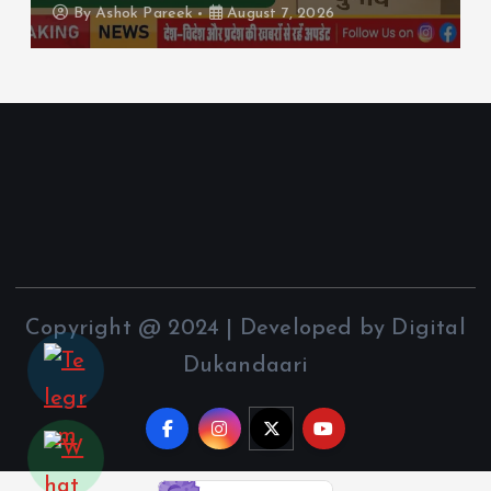
k Pareek
August 7, 2026
By
Ashok Par
Copyright @ 2024 | Developed by Digital
Dukandaari