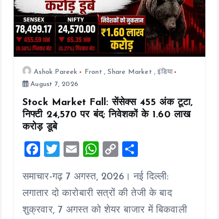
Ashok Pareek
Front
,
Share Market
,
इंडिया
August 7, 2026
Stock Market Fall: सेंसेक्स 455 अंक टूटा,
निफ्टी 24,570 पर बंद; निवेशकों के ₹1.60 लाख
करोड़ डूबे
F
T
E
W
C
S
a
wi
m
h
o
h
समाचार-गढ़ 7 अगस्त, 2026। नई दिल्ली:
ce
tt
ai
at
p
a
b
er
l
s
y
re
लगातार दो कारोबारी सत्रों की तेजी के बाद
o
A
Li
शुक्रवार, 7 अगस्त को शेयर बाजार में बिकवाली