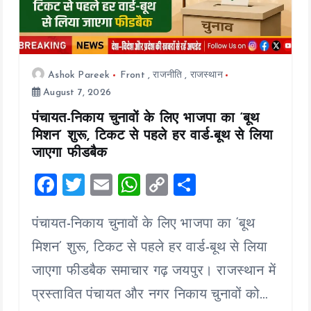
Ashok Pareek
Front
,
राजनीति
,
राजस्थान
August 7, 2026
पंचायत-निकाय चुनावों के लिए भाजपा का ‘बूथ
मिशन’ शुरू, टिकट से पहले हर वार्ड-बूथ से लिया
जाएगा फीडबैक
F
T
E
W
C
S
a
wi
m
h
o
h
पंचायत-निकाय चुनावों के लिए भाजपा का ‘बूथ
ce
tt
ai
at
p
a
b
er
l
s
y
re
मिशन’ शुरू, टिकट से पहले हर वार्ड-बूथ से लिया
o
A
Li
जाएगा फीडबैक समाचार गढ़ जयपुर। राजस्थान में
o
p
n
प्रस्तावित पंचायत और नगर निकाय चुनावों को…