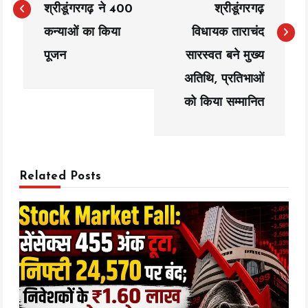
श्रीडूंगरगढ़ ने 400
श्रीडूंगरगढ़
t
कन्याओं का किया
विधायक ताराचंद
n
पूजन
सारस्वत बने मुख्य
a
अतिथि, प्रतिभाओं
को किया सम्मानित
v
i
g
Related Posts
a
t
i
o
n