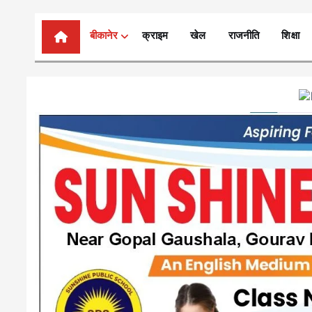
n
t
बीकानेर
क्राइम
खेल
राजनीति
शिक्षा
e
n
t