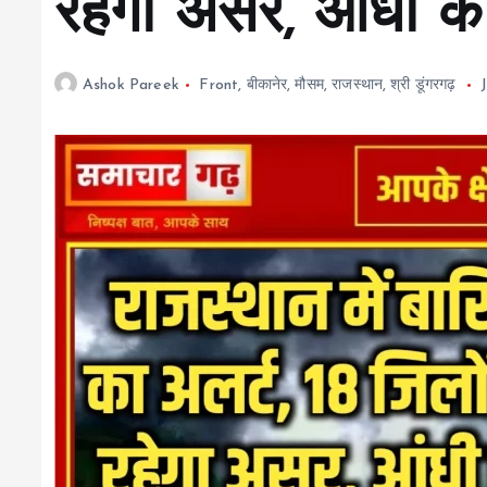
रहेगा असर, आंधी की
Ashok Pareek
Front
,
बीकानेर
,
मौसम
,
राजस्थान
,
श्री डूंगरगढ़