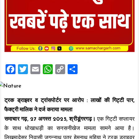
F
T
E
W
C
S
a
wi
m
h
o
h
ce
tt
ai
at
p
a
b
er
l
s
y
re
ट्रक ड्राइवर व ट्रांसपोर्टर पर आरोप : लाखों की गिट्टी पार,
o
A
Li
फैक्ट्री मालिक ने दर्ज कराया मामला
o
p
n
समाचार गढ़, 27 अगस्त 2025, श्रीडूंगरगढ़।
एक गिट्टी सप्लायर
k
p
k
के साथ धोखाधड़ी का सनसनीखेज मामला सामने आया है।
लिखमादेसर निवासी जगन्नाथ पुत्र हेमनाथ महिया ने ट्रक ड्राइवर