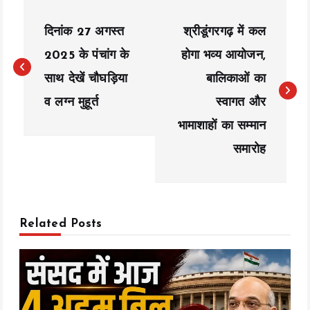
P
दिनांक 27 अगस्त
श्रीडूंगरगढ़ में कल
o
2025 के पंचांग के
होगा भव्य आयोजन,
s
साथ देखें चौघड़िया
बालिकाओं का
t
व लग्न मुहूर्त
स्वागत और
n
भामाशाहों का सम्मान
a
समारोह
v
i
Related Posts
g
a
t