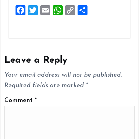
F
T
E
W
C
S
a
wi
m
h
o
h
ce
tt
ai
at
p
a
b
er
l
s
y
re
o
A
Li
o
p
n
Leave a Reply
k
p
k
Your email address will not be published.
Required fields are marked
*
Comment
*