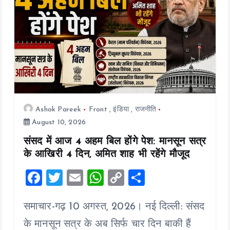
i
o
n
Ashok Pareek
Front
,
इंडिया
,
राजनीति
August 10, 2026
संसद में आज 4 अहम बिल होंगे पेश: मानसून सत्र
के आखिरी 4 दिन, अमित शाह भी रहेंगे मौजूद
F
T
E
W
C
S
a
wi
m
h
o
h
समाचार-गढ़ 10 अगस्त, 2026। नई दिल्ली: संसद
ce
tt
ai
at
p
a
b
er
l
s
y
re
के मानसून सत्र के अब सिर्फ चार दिन बाकी हैं