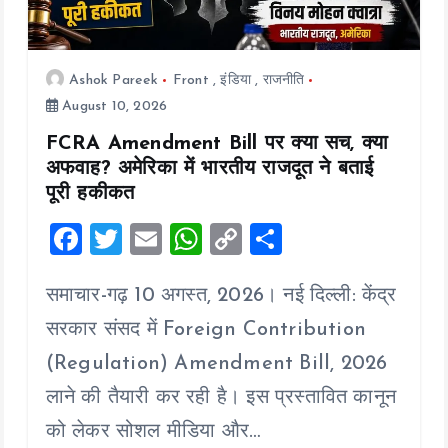
Ashok Pareek
Front
,
इंडिया
,
राजनीति
August 10, 2026
FCRA Amendment Bill पर क्या सच, क्या
अफवाह? अमेरिका में भारतीय राजदूत ने बताई
पूरी हकीकत
F
T
E
W
C
S
a
wi
m
h
o
h
समाचार-गढ़ 10 अगस्त, 2026। नई दिल्ली: केंद्र
ce
tt
ai
at
p
a
b
er
l
s
y
re
सरकार संसद में Foreign Contribution
o
A
Li
(Regulation) Amendment Bill, 2026
o
p
n
लाने की तैयारी कर रही है। इस प्रस्तावित कानून
k
p
k
को लेकर सोशल मीडिया और…