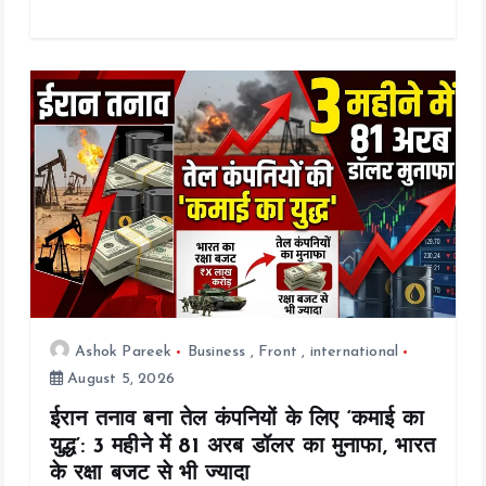
ce
tt
ai
at
p
a
b
er
l
s
y
re
o
A
Li
o
p
n
k
p
k
Ashok Pareek
Business
,
Front
,
international
August 5, 2026
ईरान तनाव बना तेल कंपनियों के लिए ‘कमाई का
युद्ध’: 3 महीने में 81 अरब डॉलर का मुनाफा, भारत
के रक्षा बजट से भी ज्यादा