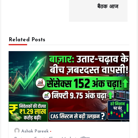
बैठक आज
v
i
g
Related Posts
a
t
i
o
n
Ashok Pareek