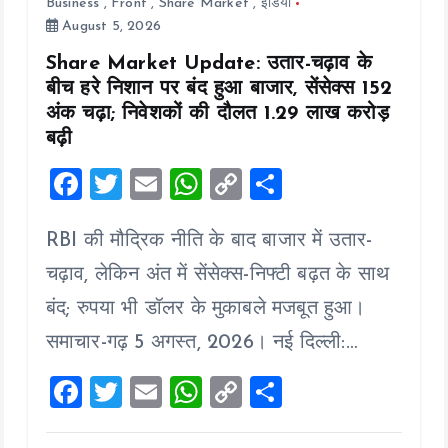
Business
,
Front
,
Share Market
,
इंडिया
August 5, 2026
Share Market Update: उतार-चढ़ाव के
बीच हरे निशान पर बंद हुआ बाजार, सेंसेक्स 152
अंक चढ़ा; निवेशकों की दौलत ₹1.29 लाख करोड़
बढ़ी
F
T
E
W
C
S
a
wi
m
h
o
h
RBI की मौद्रिक नीति के बाद बाजार में उतार-
ce
tt
ai
at
p
a
b
er
l
s
y
re
चढ़ाव, लेकिन अंत में सेंसेक्स-निफ्टी बढ़त के साथ
o
A
Li
बंद; रुपया भी डॉलर के मुकाबले मजबूत हुआ।
o
p
n
समाचार-गढ़ 5 अगस्त, 2026। नई दिल्ली:…
k
p
k
F
T
E
W
C
S
a
wi
m
h
o
h