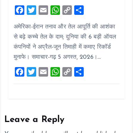
F
T
E
W
C
S
a
wi
m
h
o
h
अमेरिका-ईरान तनाव और तेल आपूर्ति की आशंका
ce
tt
ai
at
p
a
b
er
l
s
y
re
से बढ़े कच्चे तेल के दाम; दुनिया की 6 बड़ी ऑयल
o
A
Li
कंपनियों ने अप्रैल-जून तिमाही में कमाए रिकॉर्ड
o
p
n
मुनाफे। समाचार-गढ़ 5 अगस्त, 2026।…
k
p
k
F
T
E
W
C
S
a
wi
m
h
o
h
ce
tt
ai
at
p
a
b
er
l
s
y
re
o
A
Li
o
p
n
Leave a Reply
k
p
k