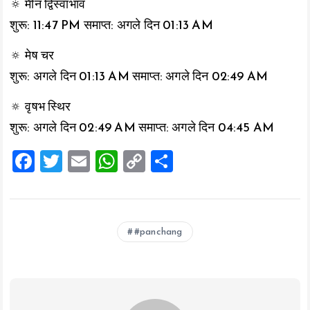
🔅 मीन द्विस्वाभाव
शुरू: 11:47 PM समाप्त: अगले दिन 01:13 AM
🔅 मेष चर
शुरू: अगले दिन 01:13 AM समाप्त: अगले दिन 02:49 AM
🔅 वृषभ स्थिर
शुरू: अगले दिन 02:49 AM समाप्त: अगले दिन 04:45 AM
F
T
E
W
C
S
a
wi
m
h
o
h
ce
tt
ai
at
p
a
b
er
l
s
y
re
#panchang
o
A
Li
o
p
n
k
p
k