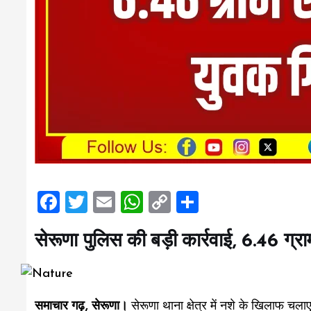
F
T
E
W
C
S
a
wi
m
h
o
h
सेरूणा पुलिस की बड़ी कार्रवाई, 6.46 ग्
ce
tt
ai
at
p
a
b
er
l
s
y
re
o
A
Li
समाचार गढ़, सेरूणा।
सेरूणा थाना क्षेत्र में नशे के खिलाफ