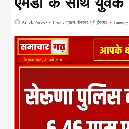
एमडी के साथ युवक 
Ashok Pareek
Front
,
क्राइम
,
बीकानेर
,
श्री डूंगरगढ़
January