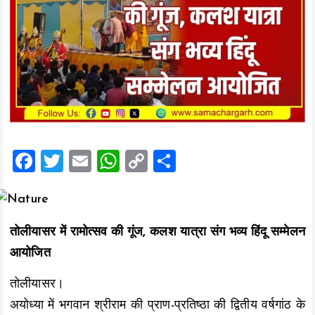
F
T
E
W
C
S
a
wi
m
h
o
h
ce
tt
ai
at
p
a
b
er
l
s
y
re
तोलीयासर में रामोत्सव की गूंज, कलश यात्रा संग भव्य हिंदू सम्मेलन
o
A
Li
आयोजित
o
p
n
तोलीयासर।
k
p
k
अयोध्या में भगवान श्रीराम की प्राण-प्रतिष्ठा की द्वितीय वर्षगांठ के