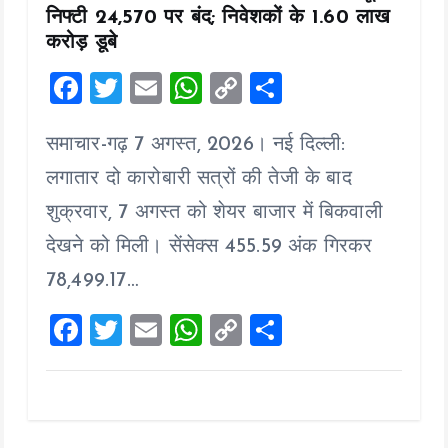
निफ्टी 24,570 पर बंद; निवेशकों के ₹1.60 लाख
करोड़ डूबे
F
T
E
W
C
S
a
wi
m
h
o
h
समाचार-गढ़ 7 अगस्त, 2026। नई दिल्ली:
ce
tt
ai
at
p
a
b
er
l
s
y
re
लगातार दो कारोबारी सत्रों की तेजी के बाद
o
A
Li
शुक्रवार, 7 अगस्त को शेयर बाजार में बिकवाली
o
p
n
देखने को मिली। सेंसेक्स 455.59 अंक गिरकर
k
p
k
78,499.17…
F
T
E
W
C
S
a
wi
m
h
o
h
ce
tt
ai
at
p
a
b
er
l
s
y
re