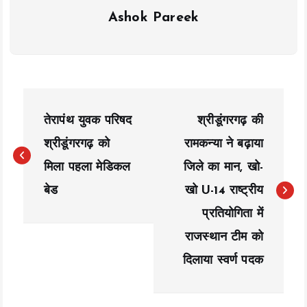
Ashok Pareek
P
तेरापंथ युवक परिषद
श्रीडूंगरगढ़ की
o
श्रीडूंगरगढ़ को
रामकन्या ने बढ़ाया
s
मिला पहला मेडिकल
जिले का मान, खो-
t
बेड
खो U-14 राष्ट्रीय
n
प्रतियोगिता में
a
राजस्थान टीम को
दिलाया स्वर्ण पदक
v
i