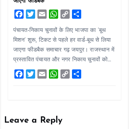
जाएगा फीडबैक
F
T
E
W
C
S
a
wi
m
h
o
h
पंचायत-निकाय चुनावों के लिए भाजपा का ‘बूथ
ce
tt
ai
at
p
a
b
er
l
s
y
re
मिशन’ शुरू, टिकट से पहले हर वार्ड-बूथ से लिया
o
A
Li
जाएगा फीडबैक समाचार गढ़ जयपुर। राजस्थान में
o
p
n
प्रस्तावित पंचायत और नगर निकाय चुनावों को…
k
p
k
F
T
E
W
C
S
a
wi
m
h
o
h
ce
tt
ai
at
p
a
b
er
l
s
y
re
o
A
Li
o
p
n
Leave a Reply