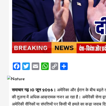
F
T
E
W
C
S
a
wi
m
h
o
h
ce
tt
ai
at
p
a
b
er
l
s
y
re
समाचार गढ़ 10 जून 2026।
अमेरिका और ईरान के बीच बढ़ते
o
A
Li
की तुलना में अधिक आक्रामक नजर आ रहा है। अमेरिकी सेना द्वारा 
o
p
n
अमेरिकी सैनिकों या संपत्तियों पर किसी भी हमले का कड़ा जवाब 