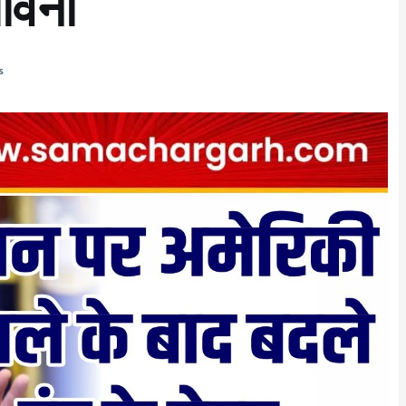
तावनी
s