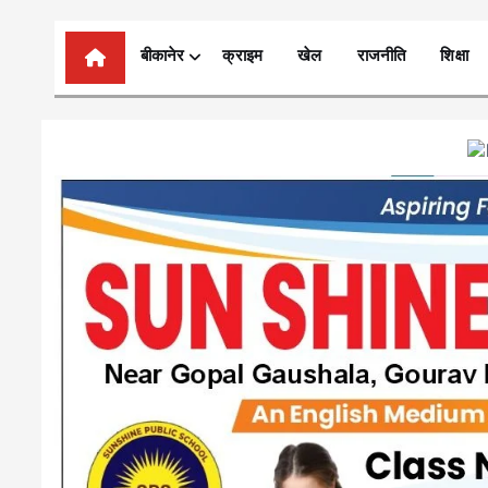
n
t
बीकानेर
क्राइम
खेल
राजनीति
शिक्षा
e
n
t