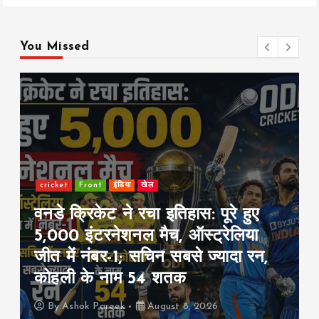
You Missed
Front
Share Market
इंडिया
Stock Market Fall: सेंसेक्स 455
अंक टूटा, निफ्टी 24,570 पर बंद;
निवेशकों के ₹1.60 लाख करोड़ डूबे
By
Ashok Pareek
August 7, 2026