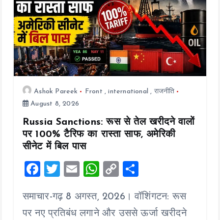
i
o
n
Ashok Pareek
Front
,
international
,
राजनीति
August 8, 2026
Russia Sanctions: रूस से तेल खरीदने वालों
पर 100% टैरिफ का रास्ता साफ, अमेरिकी
सीनेट में बिल पास
F
T
E
W
C
S
a
wi
m
h
o
h
समाचार-गढ़ 8 अगस्त, 2026। वॉशिंगटन: रूस
ce
tt
ai
at
p
a
b
er
l
s
y
re
पर नए प्रतिबंध लगाने और उससे ऊर्जा खरीदने