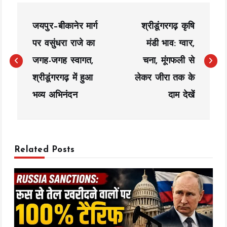
P
जयपुर–बीकानेर मार्ग
श्रीडूंगरगढ़ कृषि
o
पर वसुंधरा राजे का
मंडी भाव: ग्वार,
s
जगह-जगह स्वागत,
चना, मूंगफली से
t
श्रीडूंगरगढ़ में हुआ
लेकर जीरा तक के
n
भव्य अभिनंदन
दाम देखें
a
v
Related Posts
i
g
a
t