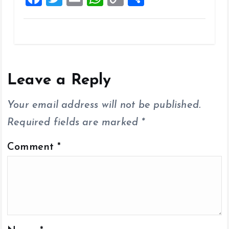
a
wi
m
h
o
h
ce
tt
ai
at
p
a
b
er
l
s
y
re
o
A
Li
o
p
n
Leave a Reply
k
p
k
Your email address will not be published.
Required fields are marked
*
Comment
*