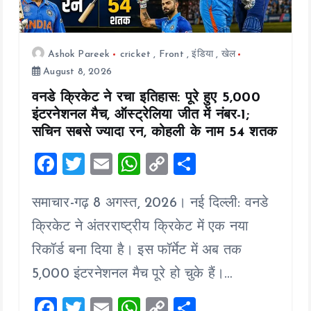
Ashok Pareek
cricket
,
Front
,
इंडिया
,
खेल
August 8, 2026
वनडे क्रिकेट ने रचा इतिहास: पूरे हुए 5,000
इंटरनेशनल मैच, ऑस्ट्रेलिया जीत में नंबर-1;
सचिन सबसे ज्यादा रन, कोहली के नाम 54 शतक
F
T
E
W
C
S
a
wi
m
h
o
h
समाचार-गढ़ 8 अगस्त, 2026। नई दिल्ली: वनडे
ce
tt
ai
at
p
a
b
er
l
s
y
re
क्रिकेट ने अंतरराष्ट्रीय क्रिकेट में एक नया
o
A
Li
रिकॉर्ड बना दिया है। इस फॉर्मेट में अब तक
o
p
n
5,000 इंटरनेशनल मैच पूरे हो चुके हैं।…
k
p
k
F
T
E
W
C
S