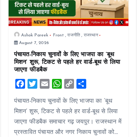
Ashok Pareek
Front
,
राजनीति
,
राजस्थान
August 7, 2026
पंचायत-निकाय चुनावों के लिए भाजपा का ‘बूथ
मिशन’ शुरू, टिकट से पहले हर वार्ड-बूथ से लिया
जाएगा फीडबैक
F
T
E
W
C
S
a
wi
m
h
o
h
पंचायत-निकाय चुनावों के लिए भाजपा का ‘बूथ
ce
tt
ai
at
p
a
b
er
l
s
y
re
मिशन’ शुरू, टिकट से पहले हर वार्ड-बूथ से लिया
o
A
Li
जाएगा फीडबैक समाचार गढ़ जयपुर। राजस्थान में
o
p
n
प्रस्तावित पंचायत और नगर निकाय चुनावों को…