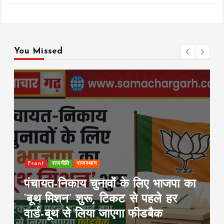
You Missed
Front
Rajya
इंडिया
पटना में सड़क हादसे के बाद हिंसा, 10
गाड़ियां फूंकीं; ट्रैफिक पुलिस चौकी
जलाई, हाईवे जाम