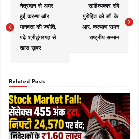
नेत्रदान से अमर
साहित्यकार रवि
o
हुई करुणा और
पुरोहित को डॉ. के.
s
मानवता की ज्योति,
आर. कल्याण रामन
t
पढ़े श्रीडूंगरगढ़ से
राष्ट्रीय सम्मान
n
खास ख़बर
a
v
Related Posts
i
g
a
t
i