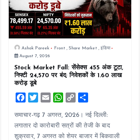
o
n
Ashok Pareek
Front
,
Share Market
,
इंडिया
August 7, 2026
Stock Market Fall: सेंसेक्स 455 अंक टूटा,
निफ्टी 24,570 पर बंद; निवेशकों के ₹1.60 लाख
करोड़ डूबे
F
T
E
W
C
S
a
wi
m
h
o
h
समाचार-गढ़ 7 अगस्त, 2026। नई दिल्ली:
ce
tt
ai
at
p
a
b
er
l
s
y
re
लगातार दो कारोबारी सत्रों की तेजी के बाद
o
A
Li
शुक्रवार, 7 अगस्त को शेयर बाजार में बिकवाली